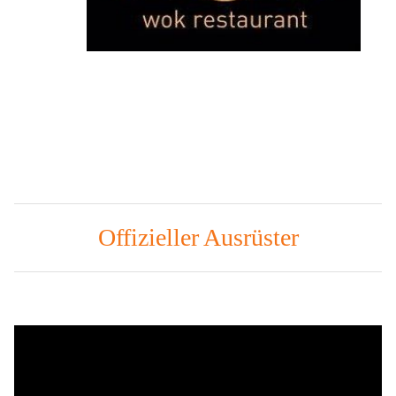
Offizieller Ausrüster