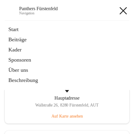
Panthers Fürstenfeld
Navigation
Panthers Fürstenfeld
Start
Beiträge
öffnet
Vorstand
Kader
in
Kontaktgruppe
neuem
Sponsoren
Tab
Über uns
Beschreibung
Hauptadresse
Wallstraße 26, 8280 Fürstenfeld, AUT
Auf Karte ansehen