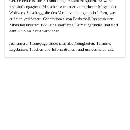
Gerade heute ist diese Tradition ganz stark zu spüren. Es waren 
und sind engagierte Menschen wie unser verstorbener Mitgründer 
Wolfgang Saischegg, die den Verein zu dem gemacht haben, was 
er heute verkörpert. Generationen von Basketball-Interessierten 
haben bei unserem BSC eine sportliche Heimat gefunden und sind 
dem Klub bis heute verbunden.

Auf unserer Homepage findet man alle Neuigkeiten, Termine, 
Ergebnisse, Tabellen und Informationen rund um den Klub und 
dessen Nachwuchs-Mannschaften. Außerdem gibt es exklusive 
Fotogalerien, Spielerportraits, Fan-Umfragen, die Rubrik 
„Seinerzeit“ mit historischen Zeitungsberichten, eine 
Ticketreservierung und vieles mehr.

Sei dabei und werde oder bleibe Teil der großen Basketball-
Familie!