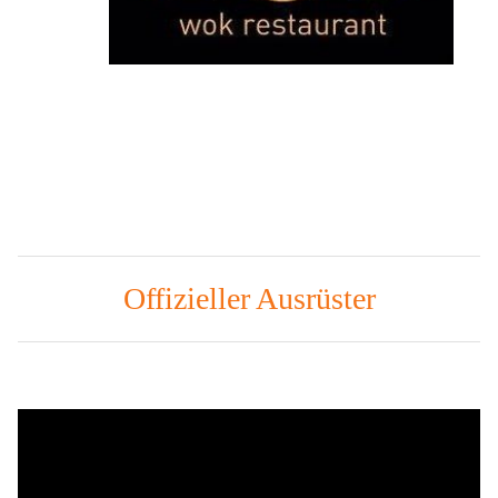
Offizieller Ausrüster