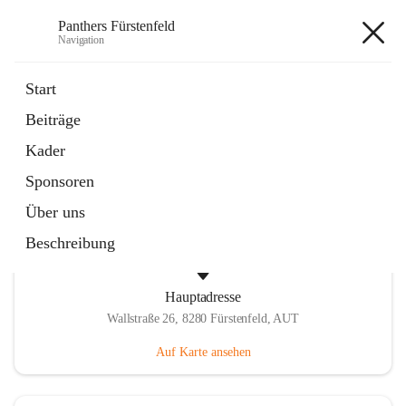
Panthers Fürstenfeld
Navigation
Panthers Fürstenfeld
Start
Beiträge
öffnet
Vorstand
Kader
in
Kontaktgruppe
neuem
Sponsoren
Tab
Über uns
Beschreibung
Hauptadresse
Wallstraße 26, 8280 Fürstenfeld, AUT
Auf Karte ansehen