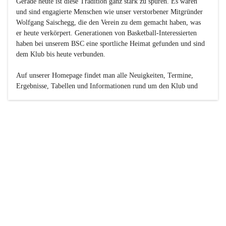
Gerade heute ist diese Tradition ganz stark zu spüren. Es waren 
und sind engagierte Menschen wie unser verstorbener Mitgründer 
Wolfgang Saischegg, die den Verein zu dem gemacht haben, was 
er heute verkörpert. Generationen von Basketball-Interessierten 
haben bei unserem BSC eine sportliche Heimat gefunden und sind 
dem Klub bis heute verbunden.

Auf unserer Homepage findet man alle Neuigkeiten, Termine, 
Ergebnisse, Tabellen und Informationen rund um den Klub und 
dessen Nachwuchs-Mannschaften. Außerdem gibt es exklusive 
Fotogalerien, Spielerportraits, Fan-Umfragen, die Rubrik 
„Seinerzeit“ mit historischen Zeitungsberichten, eine 
Ticketreservierung und vieles mehr.

Sei dabei und werde oder bleibe Teil der großen Basketball-
Familie!