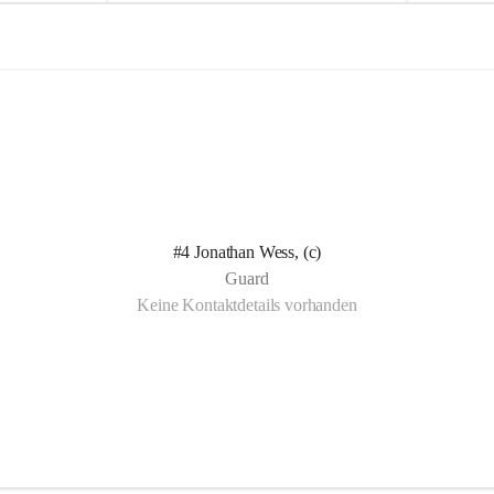
e
e
l
l
n Kotelett 
d
d
 über 
ichen 
uter 
eisammensein 
#4 Jonathan Wess, (c)
t gemeinsam 
Guard
🧡
Keine Kontaktdetails vorhanden