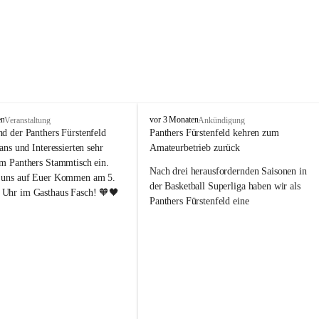
P
en
vor 3 Monaten
Veranstaltung
Ankündigung
a
nd der Panthers Fürstenfeld 
Panthers Fürstenfeld kehren zum 
n
Fans und Interessierten sehr 
Amateurbetrieb zurück
t
um Panthers Stammtisch ein. 
h
Nach drei herausfordernden Saisonen in 
 uns auf Euer Kommen am 5. 
e
der Basketball Superliga haben wir als 
Uhr im Gasthaus Fasch! 🧡🖤
r
Panthers Fürstenfeld eine 
s
richtungsweisende Entscheidung 
F
getroﬀen: Ab der kommenden Saison 
ü
werden wir wieder in den Amateurbetrieb 
r
s
wechseln. Dabei handelt es sich 
t
ausdrücklich um keinen sportlichen 
e
Abstieg, sondern um eine bewusste 
n
strategische Neuausrichtung unseres 
f