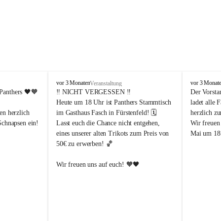
P
P
vor 3 Monaten
vor 3 Monat
Veranstaltung
a
a
Panthers
 🖤🧡
‼️ 
NICHT VERGESSEN
 ‼️
Der Vorsta
n
n
Heute um 18 Uhr ist Panthers Stammtisch 
ladet alle 
t
t
en herzlich 
im Gasthaus Fasch in Fürstenfeld! 🗓️
herzlich z
h
h
Schnapsen ein! 
Lasst euch die Chance nicht entgehen, 
Wir freuen
e
e
eines unserer alten Trikots zum Preis von 
Mai um 18 
r
r
50€ zu erwerben! 🏀
s
s
F
F
ü
ü
Abendstunden
Wir freuen uns auf euch! 🧡🖤
r
r
eld
s
s
t
t
e
e
-Partien 
n
n
f
f
ssende 