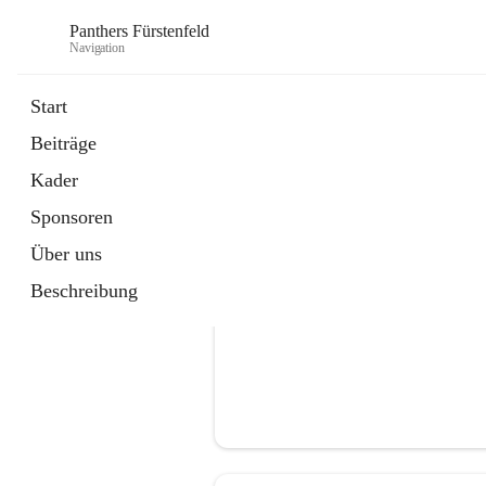
Panthers Fürstenfeld
Navigation
Start
Beiträge
öffnet
Vorstand
Kader
in
Kontaktgruppe
neuem
Sponsoren
Tab
Über uns
Beschreibung