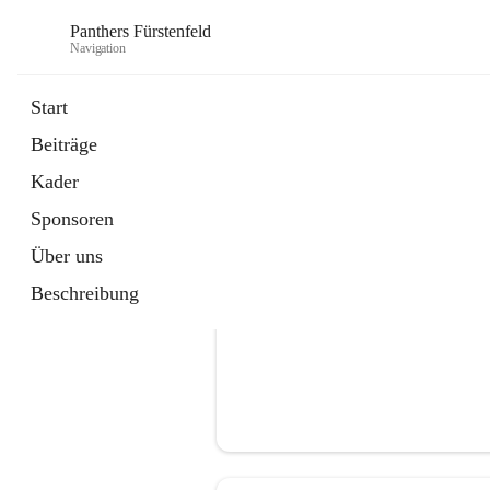
Panthers Fürstenfeld
Navigation
Start
Beiträge
öffnet
Vorstand
Kader
in
Kontaktgruppe
neuem
Sponsoren
Tab
Über uns
Beschreibung