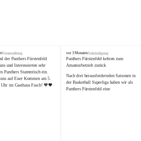
P
en
vor 3 Monaten
Veranstaltung
Ankündigung
a
nd der Panthers Fürstenfeld 
Panthers Fürstenfeld kehren zum 
n
Fans und Interessierten sehr 
Amateurbetrieb zurück
t
um Panthers Stammtisch ein. 
h
Nach drei herausfordernden Saisonen in 
 uns auf Euer Kommen am 5. 
e
der Basketball Superliga haben wir als 
Uhr im Gasthaus Fasch! 🧡🖤
r
Panthers Fürstenfeld eine 
s
richtungsweisende Entscheidung 
F
getroﬀen: Ab der kommenden Saison 
ü
werden wir wieder in den Amateurbetrieb 
r
s
wechseln. Dabei handelt es sich 
t
ausdrücklich um keinen sportlichen 
e
Abstieg, sondern um eine bewusste 
n
strategische Neuausrichtung unseres 
f