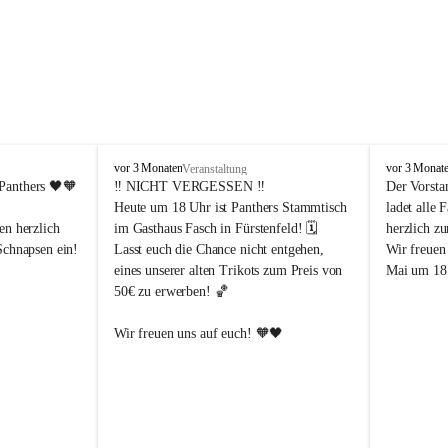
P
P
vor 3 Monaten
vor 3 Monat
Veranstaltung
a
a
Panthers
 🖤🧡
‼️ 
NICHT VERGESSEN
 ‼️
Der Vorsta
n
n
Heute um 18 Uhr ist Panthers Stammtisch 
ladet alle 
t
t
en herzlich 
im Gasthaus Fasch in Fürstenfeld! 🗓️
herzlich z
h
h
Schnapsen ein! 
Lasst euch die Chance nicht entgehen, 
Wir freuen
e
e
eines unserer alten Trikots zum Preis von 
Mai um 18 
r
r
50€ zu erwerben! 🏀
s
s
F
F
ü
ü
Abendstunden
Wir freuen uns auf euch! 🧡🖤
r
r
eld
s
s
t
t
e
e
-Partien 
n
n
f
f
ssende 