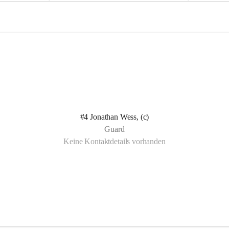
e
e
l
l
n Kotelett 
d
d
 über 
ichen 
uter 
eisammensein 
#4 Jonathan Wess, (c)
t gemeinsam 
Guard
🧡
Keine Kontaktdetails vorhanden