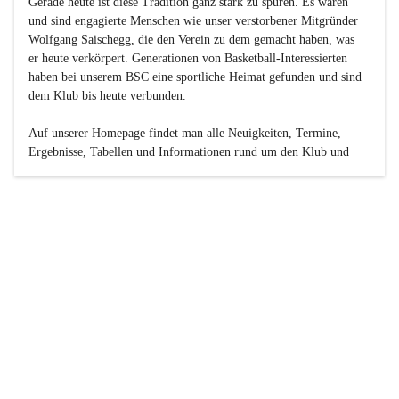
Gerade heute ist diese Tradition ganz stark zu spüren. Es waren 
und sind engagierte Menschen wie unser verstorbener Mitgründer 
Wolfgang Saischegg, die den Verein zu dem gemacht haben, was 
er heute verkörpert. Generationen von Basketball-Interessierten 
haben bei unserem BSC eine sportliche Heimat gefunden und sind 
dem Klub bis heute verbunden.

Auf unserer Homepage findet man alle Neuigkeiten, Termine, 
Ergebnisse, Tabellen und Informationen rund um den Klub und 
dessen Nachwuchs-Mannschaften. Außerdem gibt es exklusive 
Fotogalerien, Spielerportraits, Fan-Umfragen, die Rubrik 
„Seinerzeit“ mit historischen Zeitungsberichten, eine 
Ticketreservierung und vieles mehr.

Sei dabei und werde oder bleibe Teil der großen Basketball-
Familie!