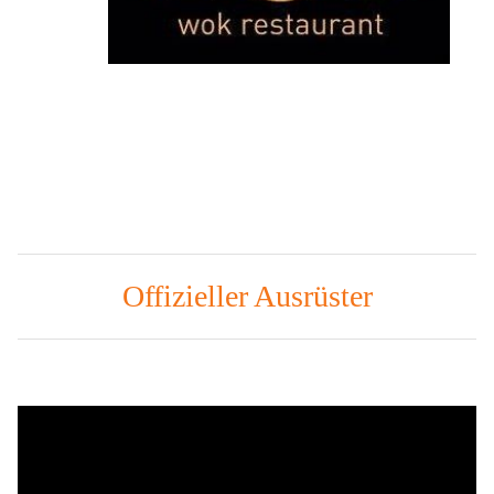
Offizieller Ausrüster