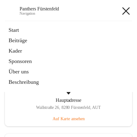
Panthers Fürstenfeld
Navigation
Panthers Fürstenfeld
Start
Beiträge
öffnet
Vorstand
Kader
in
Kontaktgruppe
neuem
Sponsoren
Tab
Über uns
Beschreibung
Hauptadresse
Wallstraße 26, 8280 Fürstenfeld, AUT
Auf Karte ansehen