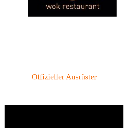
Offizieller Ausrüster