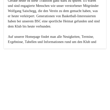
Gerade heute ist diese Tradition ganz stark zu spüren. Es waren 
und sind engagierte Menschen wie unser verstorbener Mitgründer 
Wolfgang Saischegg, die den Verein zu dem gemacht haben, was 
er heute verkörpert. Generationen von Basketball-Interessierten 
haben bei unserem BSC eine sportliche Heimat gefunden und sind 
dem Klub bis heute verbunden.

Auf unserer Homepage findet man alle Neuigkeiten, Termine, 
Ergebnisse, Tabellen und Informationen rund um den Klub und 
dessen Nachwuchs-Mannschaften. Außerdem gibt es exklusive 
Fotogalerien, Spielerportraits, Fan-Umfragen, die Rubrik 
„Seinerzeit“ mit historischen Zeitungsberichten, eine 
Ticketreservierung und vieles mehr.

Sei dabei und werde oder bleibe Teil der großen Basketball-
Familie!