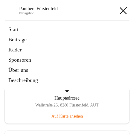
Panthers Fürstenfeld
Navigation
Panthers Fürstenfeld
Start
Beiträge
öffnet
Vorstand
Kader
in
Kontaktgruppe
neuem
Sponsoren
Tab
Über uns
Beschreibung
Hauptadresse
Wallstraße 26, 8280 Fürstenfeld, AUT
Auf Karte ansehen