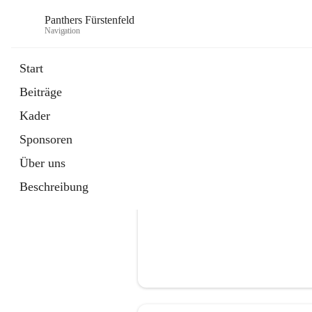
Panthers Fürstenfeld
Navigation
Start
Beiträge
öffnet
Vorstand
Kader
in
Kontaktgruppe
neuem
Sponsoren
Tab
Über uns
Beschreibung