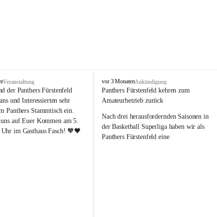
P
en
vor 3 Monaten
Veranstaltung
Ankündigung
a
nd der Panthers Fürstenfeld 
Panthers Fürstenfeld kehren zum 
n
Fans und Interessierten sehr 
Amateurbetrieb zurück
t
um Panthers Stammtisch ein. 
h
Nach drei herausfordernden Saisonen in 
 uns auf Euer Kommen am 5. 
e
der Basketball Superliga haben wir als 
Uhr im Gasthaus Fasch! 🧡🖤
r
Panthers Fürstenfeld eine 
s
richtungsweisende Entscheidung 
F
getroﬀen: Ab der kommenden Saison 
ü
werden wir wieder in den Amateurbetrieb 
r
s
wechseln. Dabei handelt es sich 
t
ausdrücklich um keinen sportlichen 
e
Abstieg, sondern um eine bewusste 
n
strategische Neuausrichtung unseres 
f