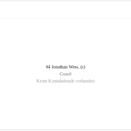
e
e
l
l
n Kotelett 
d
d
 über 
ichen 
uter 
eisammensein 
#4 Jonathan Wess, (c)
t gemeinsam 
Guard
🧡
Keine Kontaktdetails vorhanden