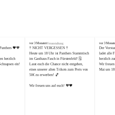
P
P
vor 3 Monaten
vor 3 Monat
Veranstaltung
a
a
Panthers
 🖤🧡
‼️ 
NICHT VERGESSEN
 ‼️
Der Vorsta
n
n
Heute um 18 Uhr ist Panthers Stammtisch 
ladet alle 
t
t
en herzlich 
im Gasthaus Fasch in Fürstenfeld! 🗓️
herzlich z
h
h
Schnapsen ein! 
Lasst euch die Chance nicht entgehen, 
Wir freuen
e
e
eines unserer alten Trikots zum Preis von 
Mai um 18 
r
r
50€ zu erwerben! 🏀
s
s
F
F
ü
ü
Abendstunden
Wir freuen uns auf euch! 🧡🖤
r
r
eld
s
s
t
t
e
e
-Partien 
n
n
f
f
ssende 