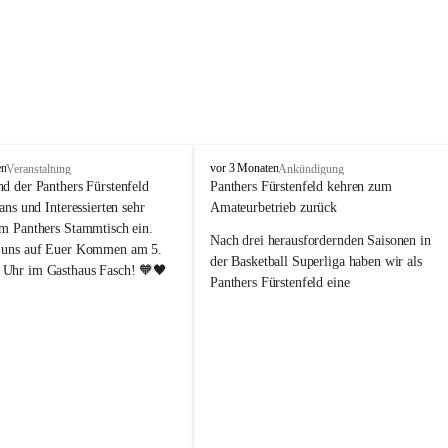
P
en
vor 3 Monaten
Veranstaltung
Ankündigung
a
nd der Panthers Fürstenfeld 
Panthers Fürstenfeld kehren zum 
n
Fans und Interessierten sehr 
Amateurbetrieb zurück
t
um Panthers Stammtisch ein. 
h
Nach drei herausfordernden Saisonen in 
 uns auf Euer Kommen am 5. 
e
der Basketball Superliga haben wir als 
Uhr im Gasthaus Fasch! 🧡🖤
r
Panthers Fürstenfeld eine 
s
richtungsweisende Entscheidung 
F
getroﬀen: Ab der kommenden Saison 
ü
werden wir wieder in den Amateurbetrieb 
r
s
wechseln. Dabei handelt es sich 
t
ausdrücklich um keinen sportlichen 
e
Abstieg, sondern um eine bewusste 
n
strategische Neuausrichtung unseres 
f