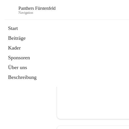
Panthers Fürstenfeld
Navigation
Start
Beiträge
öffnet
Vorstand
Kader
in
Kontaktgruppe
neuem
Sponsoren
Tab
Über uns
Beschreibung