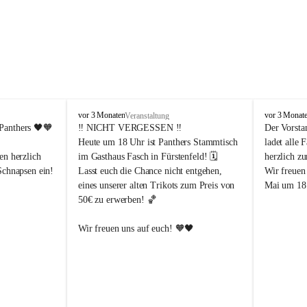
P
P
vor 3 Monaten
vor 3 Monat
Veranstaltung
a
a
Panthers
 🖤🧡
‼️ 
NICHT VERGESSEN
 ‼️
Der Vorsta
n
n
Heute um 18 Uhr ist Panthers Stammtisch 
ladet alle 
t
t
en herzlich 
im Gasthaus Fasch in Fürstenfeld! 🗓️
herzlich z
h
h
Schnapsen ein! 
Lasst euch die Chance nicht entgehen, 
Wir freuen
e
e
eines unserer alten Trikots zum Preis von 
Mai um 18 
r
r
50€ zu erwerben! 🏀
s
s
F
F
ü
ü
Abendstunden
Wir freuen uns auf euch! 🧡🖤
r
r
eld
s
s
t
t
e
e
-Partien 
n
n
f
f
ssende 