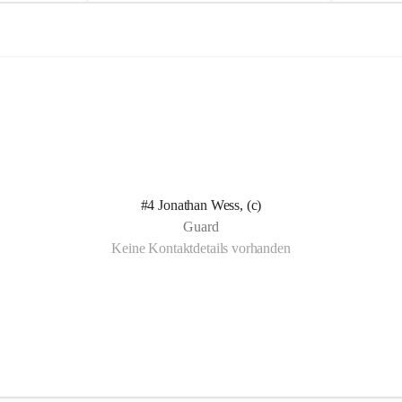
e
e
l
l
n Kotelett 
d
d
 über 
ichen 
uter 
eisammensein 
#4 Jonathan Wess, (c)
t gemeinsam 
Guard
🧡
Keine Kontaktdetails vorhanden