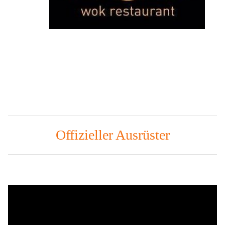
Offizieller Ausrüster