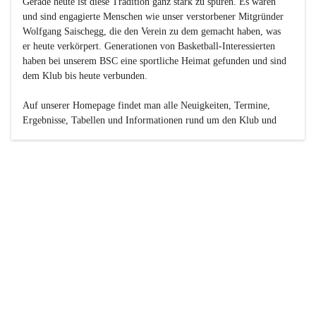
Gerade heute ist diese Tradition ganz stark zu spüren. Es waren 
und sind engagierte Menschen wie unser verstorbener Mitgründer 
Wolfgang Saischegg, die den Verein zu dem gemacht haben, was 
er heute verkörpert. Generationen von Basketball-Interessierten 
haben bei unserem BSC eine sportliche Heimat gefunden und sind 
dem Klub bis heute verbunden.

Auf unserer Homepage findet man alle Neuigkeiten, Termine, 
Ergebnisse, Tabellen und Informationen rund um den Klub und 
dessen Nachwuchs-Mannschaften. Außerdem gibt es exklusive 
Fotogalerien, Spielerportraits, Fan-Umfragen, die Rubrik 
„Seinerzeit“ mit historischen Zeitungsberichten, eine 
Ticketreservierung und vieles mehr.

Sei dabei und werde oder bleibe Teil der großen Basketball-
Familie!