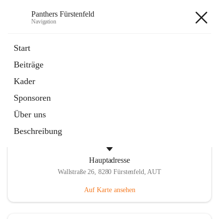
Panthers Fürstenfeld
Navigation
Panthers Fürstenfeld
Start
Beiträge
öffnet
Vorstand
Kader
in
Kontaktgruppe
neuem
Sponsoren
Tab
Über uns
Beschreibung
Hauptadresse
Wallstraße 26, 8280 Fürstenfeld, AUT
Auf Karte ansehen