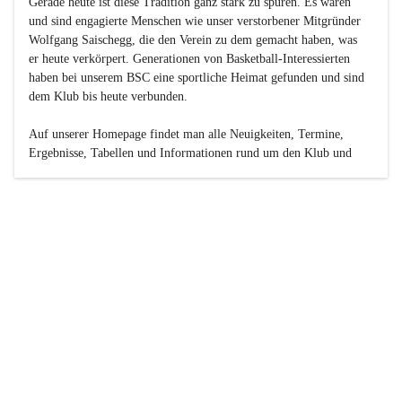
Gerade heute ist diese Tradition ganz stark zu spüren. Es waren 
und sind engagierte Menschen wie unser verstorbener Mitgründer 
Wolfgang Saischegg, die den Verein zu dem gemacht haben, was 
er heute verkörpert. Generationen von Basketball-Interessierten 
haben bei unserem BSC eine sportliche Heimat gefunden und sind 
dem Klub bis heute verbunden.

Auf unserer Homepage findet man alle Neuigkeiten, Termine, 
Ergebnisse, Tabellen und Informationen rund um den Klub und 
dessen Nachwuchs-Mannschaften. Außerdem gibt es exklusive 
Fotogalerien, Spielerportraits, Fan-Umfragen, die Rubrik 
„Seinerzeit“ mit historischen Zeitungsberichten, eine 
Ticketreservierung und vieles mehr.

Sei dabei und werde oder bleibe Teil der großen Basketball-
Familie!