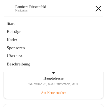
Panthers Fürstenfeld
Navigation
Panthers Fürstenfeld
Start
Beiträge
öffnet
Vorstand
Kader
in
Kontaktgruppe
neuem
Sponsoren
Tab
Über uns
Beschreibung
Hauptadresse
Wallstraße 26, 8280 Fürstenfeld, AUT
Auf Karte ansehen