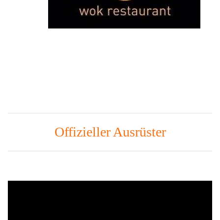
Offizieller Ausrüster