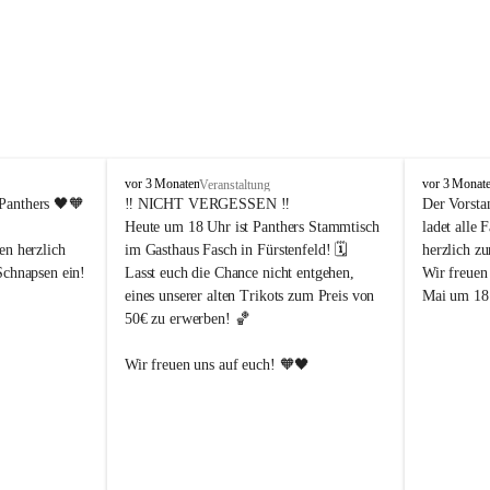
P
P
vor 3 Monaten
vor 3 Monat
Veranstaltung
a
a
Panthers
 🖤🧡
‼️ 
NICHT VERGESSEN
 ‼️
Der Vorsta
n
n
Heute um 18 Uhr ist Panthers Stammtisch 
ladet alle 
t
t
en herzlich 
im Gasthaus Fasch in Fürstenfeld! 🗓️
herzlich z
h
h
Schnapsen ein! 
Lasst euch die Chance nicht entgehen, 
Wir freuen
e
e
eines unserer alten Trikots zum Preis von 
Mai um 18 
r
r
50€ zu erwerben! 🏀
s
s
F
F
ü
ü
Abendstunden
Wir freuen uns auf euch! 🧡🖤
r
r
eld
s
s
t
t
e
e
-Partien 
n
n
f
f
ssende 