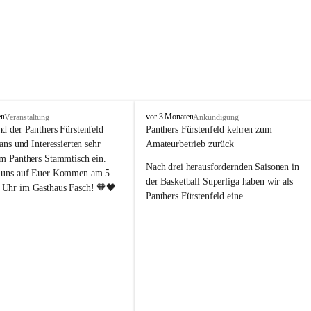
P
en
vor 3 Monaten
Veranstaltung
Ankündigung
a
nd der Panthers Fürstenfeld 
Panthers Fürstenfeld kehren zum 
n
Fans und Interessierten sehr 
Amateurbetrieb zurück
t
um Panthers Stammtisch ein. 
h
Nach drei herausfordernden Saisonen in 
 uns auf Euer Kommen am 5. 
e
der Basketball Superliga haben wir als 
Uhr im Gasthaus Fasch! 🧡🖤
r
Panthers Fürstenfeld eine 
s
richtungsweisende Entscheidung 
F
getroﬀen: Ab der kommenden Saison 
ü
werden wir wieder in den Amateurbetrieb 
r
s
wechseln. Dabei handelt es sich 
t
ausdrücklich um keinen sportlichen 
e
Abstieg, sondern um eine bewusste 
n
strategische Neuausrichtung unseres 
f