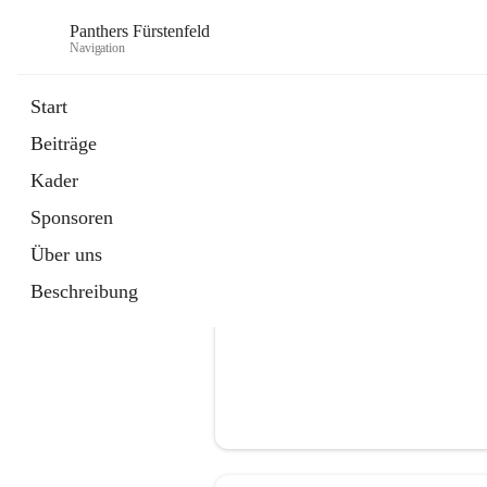
Panthers Fürstenfeld
Navigation
Start
Beiträge
öffnet
Vorstand
Kader
in
Kontaktgruppe
neuem
Sponsoren
Tab
Über uns
Beschreibung