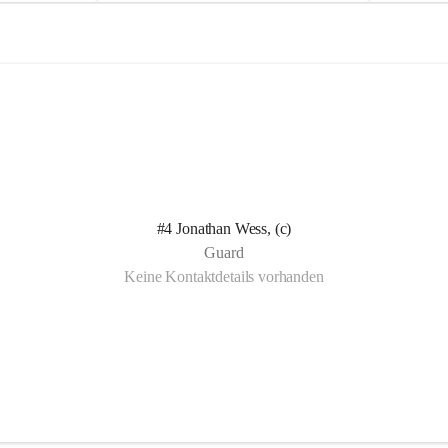
e
e
l
l
n Kotelett 
d
d
 über 
ichen 
uter 
eisammensein 
#4 Jonathan Wess, (c)
t gemeinsam 
Guard
🧡
Keine Kontaktdetails vorhanden