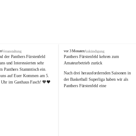
P
en
vor 3 Monaten
Veranstaltung
Ankündigung
a
nd der Panthers Fürstenfeld 
Panthers Fürstenfeld kehren zum 
n
Fans und Interessierten sehr 
Amateurbetrieb zurück
t
um Panthers Stammtisch ein. 
h
Nach drei herausfordernden Saisonen in 
 uns auf Euer Kommen am 5. 
e
der Basketball Superliga haben wir als 
Uhr im Gasthaus Fasch! 🧡🖤
r
Panthers Fürstenfeld eine 
s
richtungsweisende Entscheidung 
F
getroﬀen: Ab der kommenden Saison 
ü
werden wir wieder in den Amateurbetrieb 
r
s
wechseln. Dabei handelt es sich 
t
ausdrücklich um keinen sportlichen 
e
Abstieg, sondern um eine bewusste 
n
strategische Neuausrichtung unseres 
f