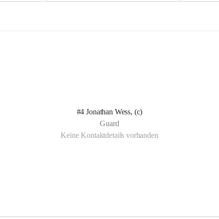
e
e
l
l
n Kotelett 
d
d
 über 
ichen 
uter 
eisammensein 
#4 Jonathan Wess, (c)
t gemeinsam 
Guard
🧡
Keine Kontaktdetails vorhanden