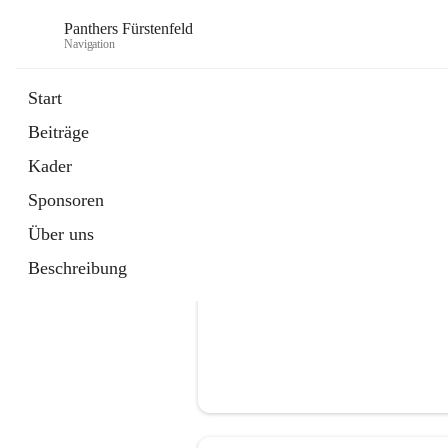
Panthers Fürstenfeld
Navigation
Start
Beiträge
öffnet
Vorstand
Kader
in
Kontaktgruppe
neuem
Sponsoren
Tab
Über uns
Beschreibung