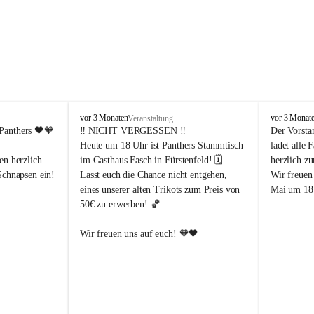
P
P
vor 3 Monaten
vor 3 Monat
Veranstaltung
a
a
Panthers
 🖤🧡
‼️ 
NICHT VERGESSEN
 ‼️
Der Vorsta
n
n
Heute um 18 Uhr ist Panthers Stammtisch 
ladet alle 
t
t
en herzlich 
im Gasthaus Fasch in Fürstenfeld! 🗓️
herzlich z
h
h
Schnapsen ein! 
Lasst euch die Chance nicht entgehen, 
Wir freuen
e
e
eines unserer alten Trikots zum Preis von 
Mai um 18 
r
r
50€ zu erwerben! 🏀
s
s
F
F
ü
ü
Abendstunden
Wir freuen uns auf euch! 🧡🖤
r
r
eld
s
s
t
t
e
e
-Partien 
n
n
f
f
ssende 