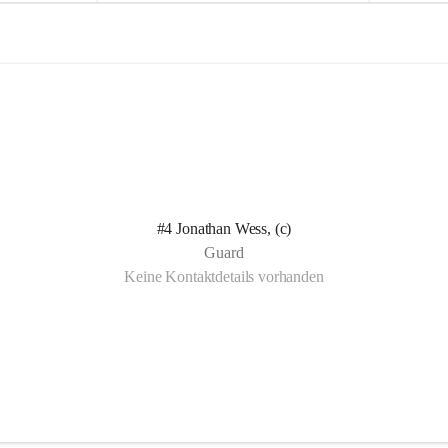
e
e
l
l
n Kotelett 
d
d
 über 
ichen 
uter 
eisammensein 
#4 Jonathan Wess, (c)
t gemeinsam 
Guard
🧡
Keine Kontaktdetails vorhanden