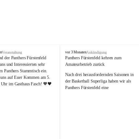
P
en
vor 3 Monaten
Veranstaltung
Ankündigung
a
nd der Panthers Fürstenfeld 
Panthers Fürstenfeld kehren zum 
n
Fans und Interessierten sehr 
Amateurbetrieb zurück
t
um Panthers Stammtisch ein. 
h
Nach drei herausfordernden Saisonen in 
 uns auf Euer Kommen am 5. 
e
der Basketball Superliga haben wir als 
Uhr im Gasthaus Fasch! 🧡🖤
r
Panthers Fürstenfeld eine 
s
richtungsweisende Entscheidung 
F
getroﬀen: Ab der kommenden Saison 
ü
werden wir wieder in den Amateurbetrieb 
r
s
wechseln. Dabei handelt es sich 
t
ausdrücklich um keinen sportlichen 
e
Abstieg, sondern um eine bewusste 
n
strategische Neuausrichtung unseres 
f