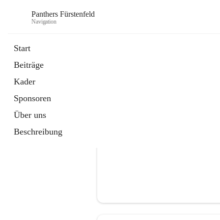
Panthers Fürstenfeld
Navigation
Start
Beiträge
öffnet
Vorstand
Kader
in
Kontaktgruppe
neuem
Sponsoren
Tab
Über uns
Beschreibung