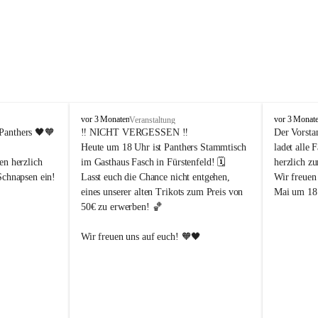
P
P
vor 3 Monaten
vor 3 Monat
Veranstaltung
a
a
Panthers
 🖤🧡
‼️ 
NICHT VERGESSEN
 ‼️
Der Vorsta
n
n
Heute um 18 Uhr ist Panthers Stammtisch 
ladet alle 
t
t
en herzlich 
im Gasthaus Fasch in Fürstenfeld! 🗓️
herzlich z
h
h
Schnapsen ein! 
Lasst euch die Chance nicht entgehen, 
Wir freuen
e
e
eines unserer alten Trikots zum Preis von 
Mai um 18 
r
r
50€ zu erwerben! 🏀
s
s
F
F
ü
ü
Abendstunden
Wir freuen uns auf euch! 🧡🖤
r
r
eld
s
s
t
t
e
e
-Partien 
n
n
f
f
ssende 