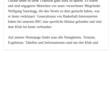
Gerade heute ist diese Tradition ganz stark zu spüren. Es waren 
und sind engagierte Menschen wie unser verstorbener Mitgründer 
Wolfgang Saischegg, die den Verein zu dem gemacht haben, was 
er heute verkörpert. Generationen von Basketball-Interessierten 
haben bei unserem BSC eine sportliche Heimat gefunden und sind 
dem Klub bis heute verbunden.

Auf unserer Homepage findet man alle Neuigkeiten, Termine, 
Ergebnisse, Tabellen und Informationen rund um den Klub und 
dessen Nachwuchs-Mannschaften. Außerdem gibt es exklusive 
Fotogalerien, Spielerportraits, Fan-Umfragen, die Rubrik 
„Seinerzeit“ mit historischen Zeitungsberichten, eine 
Ticketreservierung und vieles mehr.

Sei dabei und werde oder bleibe Teil der großen Basketball-
Familie!