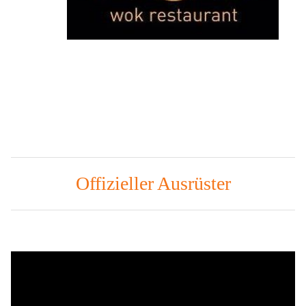
Offizieller Ausrüster