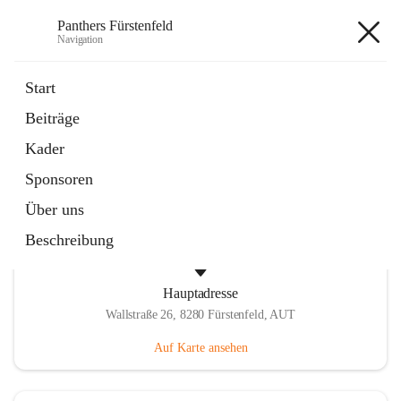
Panthers Fürstenfeld
Navigation
Panthers Fürstenfeld
Start
Beiträge
öffnet
Vorstand
Kader
in
Kontaktgruppe
neuem
Sponsoren
Tab
Über uns
Beschreibung
Hauptadresse
Wallstraße 26, 8280 Fürstenfeld, AUT
Auf Karte ansehen