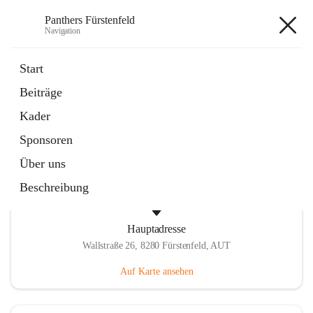
Panthers Fürstenfeld
Navigation
Panthers Fürstenfeld
Start
Beiträge
öffnet
Vorstand
Kader
in
Kontaktgruppe
neuem
Sponsoren
Tab
Über uns
Beschreibung
Hauptadresse
Wallstraße 26, 8280 Fürstenfeld, AUT
Auf Karte ansehen