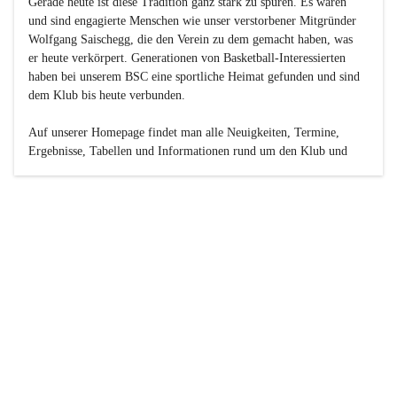
Gerade heute ist diese Tradition ganz stark zu spüren. Es waren 
und sind engagierte Menschen wie unser verstorbener Mitgründer 
Wolfgang Saischegg, die den Verein zu dem gemacht haben, was 
er heute verkörpert. Generationen von Basketball-Interessierten 
haben bei unserem BSC eine sportliche Heimat gefunden und sind 
dem Klub bis heute verbunden.

Auf unserer Homepage findet man alle Neuigkeiten, Termine, 
Ergebnisse, Tabellen und Informationen rund um den Klub und 
dessen Nachwuchs-Mannschaften. Außerdem gibt es exklusive 
Fotogalerien, Spielerportraits, Fan-Umfragen, die Rubrik 
„Seinerzeit“ mit historischen Zeitungsberichten, eine 
Ticketreservierung und vieles mehr.

Sei dabei und werde oder bleibe Teil der großen Basketball-
Familie!