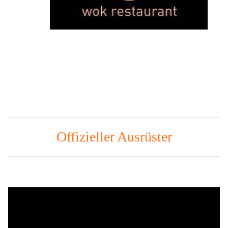
Offizieller Ausrüster