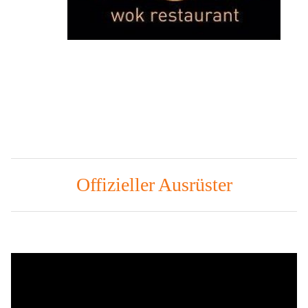
Offizieller Ausrüster