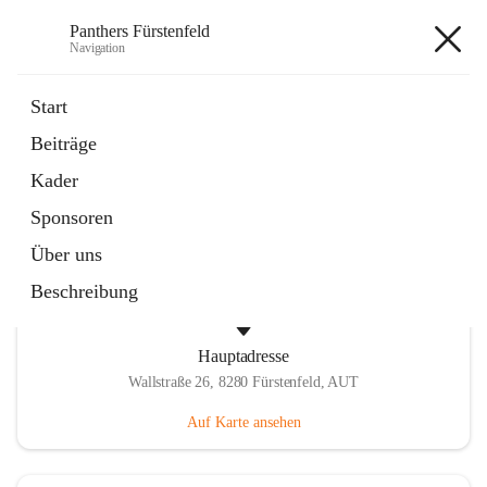
Panthers Fürstenfeld
Navigation
Panthers Fürstenfeld
Start
Beiträge
öffnet
Vorstand
Kader
in
Kontaktgruppe
neuem
Sponsoren
Tab
Über uns
Beschreibung
Hauptadresse
Wallstraße 26, 8280 Fürstenfeld, AUT
Auf Karte ansehen