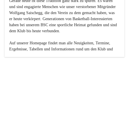
Gerade heute ist diese Tradition ganz stark zu spüren. Es waren 
und sind engagierte Menschen wie unser verstorbener Mitgründer 
Wolfgang Saischegg, die den Verein zu dem gemacht haben, was 
er heute verkörpert. Generationen von Basketball-Interessierten 
haben bei unserem BSC eine sportliche Heimat gefunden und sind 
dem Klub bis heute verbunden.

Auf unserer Homepage findet man alle Neuigkeiten, Termine, 
Ergebnisse, Tabellen und Informationen rund um den Klub und 
dessen Nachwuchs-Mannschaften. Außerdem gibt es exklusive 
Fotogalerien, Spielerportraits, Fan-Umfragen, die Rubrik 
„Seinerzeit“ mit historischen Zeitungsberichten, eine 
Ticketreservierung und vieles mehr.

Sei dabei und werde oder bleibe Teil der großen Basketball-
Familie!