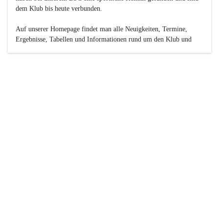
dem Klub bis heute verbunden.

Auf unserer Homepage findet man alle Neuigkeiten, Termine, 
Ergebnisse, Tabellen und Informationen rund um den Klub und 
dessen Nachwuchs-Mannschaften. Außerdem gibt es exklusive 
Fotogalerien, Spielerportraits, Fan-Umfragen, die Rubrik 
„Seinerzeit“ mit historischen Zeitungsberichten, eine 
Ticketreservierung und vieles mehr.

Sei dabei und werde oder bleibe Teil der großen Basketball-
Familie!