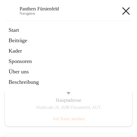
Panthers Fürstenfeld
Navigation
Panthers Fürstenfeld
Start
Beiträge
öffnet
Vorstand
Kader
in
Kontaktgruppe
neuem
Sponsoren
Tab
Über uns
Beschreibung
Hauptadresse
Wallstraße 26, 8280 Fürstenfeld, AUT
Auf Karte ansehen