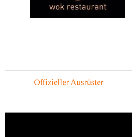
Offizieller Ausrüster