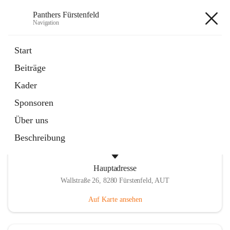
Panthers Fürstenfeld
Navigation
Panthers Fürstenfeld
Start
Beiträge
öffnet
Vorstand
Kader
in
Kontaktgruppe
neuem
Sponsoren
Tab
Über uns
Beschreibung
Hauptadresse
Wallstraße 26, 8280 Fürstenfeld, AUT
Auf Karte ansehen