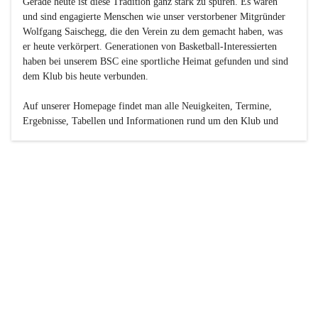
Gerade heute ist diese Tradition ganz stark zu spüren. Es waren 
und sind engagierte Menschen wie unser verstorbener Mitgründer 
Wolfgang Saischegg, die den Verein zu dem gemacht haben, was 
er heute verkörpert. Generationen von Basketball-Interessierten 
haben bei unserem BSC eine sportliche Heimat gefunden und sind 
dem Klub bis heute verbunden.

Auf unserer Homepage findet man alle Neuigkeiten, Termine, 
Ergebnisse, Tabellen und Informationen rund um den Klub und 
dessen Nachwuchs-Mannschaften. Außerdem gibt es exklusive 
Fotogalerien, Spielerportraits, Fan-Umfragen, die Rubrik 
„Seinerzeit“ mit historischen Zeitungsberichten, eine 
Ticketreservierung und vieles mehr.

Sei dabei und werde oder bleibe Teil der großen Basketball-
Familie!