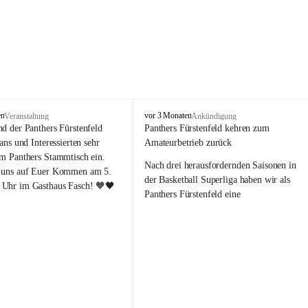
P
en
vor 3 Monaten
Veranstaltung
Ankündigung
a
nd der Panthers Fürstenfeld 
Panthers Fürstenfeld kehren zum 
n
Fans und Interessierten sehr 
Amateurbetrieb zurück
t
um Panthers Stammtisch ein. 
h
Nach drei herausfordernden Saisonen in 
 uns auf Euer Kommen am 5. 
e
der Basketball Superliga haben wir als 
Uhr im Gasthaus Fasch! 🧡🖤
r
Panthers Fürstenfeld eine 
s
richtungsweisende Entscheidung 
F
getroﬀen: Ab der kommenden Saison 
ü
werden wir wieder in den Amateurbetrieb 
r
s
wechseln. Dabei handelt es sich 
t
ausdrücklich um keinen sportlichen 
e
Abstieg, sondern um eine bewusste 
n
strategische Neuausrichtung unseres 
f