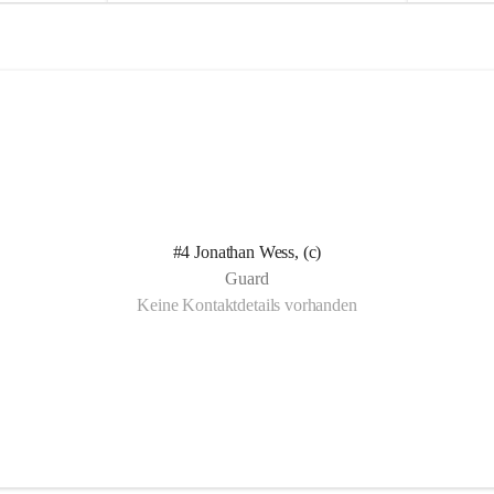
e
e
l
l
n Kotelett 
d
d
 über 
ichen 
uter 
eisammensein 
#4 Jonathan Wess, (c)
t gemeinsam 
Guard
🧡
Keine Kontaktdetails vorhanden