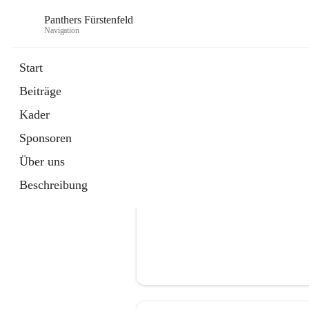
Panthers Fürstenfeld
Navigation
Start
Beiträge
öffnet
Vorstand
Kader
in
Kontaktgruppe
neuem
Sponsoren
Tab
Über uns
Beschreibung