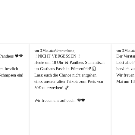
P
P
vor 3 Monaten
vor 3 Monat
Veranstaltung
a
a
Panthers
 🖤🧡
‼️ 
NICHT VERGESSEN
 ‼️
Der Vorsta
n
n
Heute um 18 Uhr ist Panthers Stammtisch 
ladet alle 
t
t
en herzlich 
im Gasthaus Fasch in Fürstenfeld! 🗓️
herzlich z
h
h
Schnapsen ein! 
Lasst euch die Chance nicht entgehen, 
Wir freuen
e
e
eines unserer alten Trikots zum Preis von 
Mai um 18 
r
r
50€ zu erwerben! 🏀
s
s
F
F
ü
ü
Abendstunden
Wir freuen uns auf euch! 🧡🖤
r
r
eld
s
s
t
t
e
e
-Partien 
n
n
f
f
ssende 