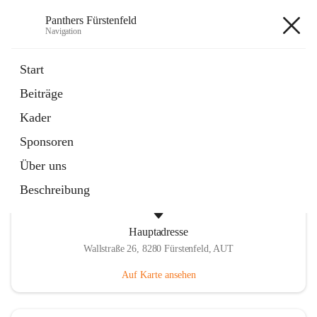
Panthers Fürstenfeld
Navigation
Panthers Fürstenfeld
Start
Beiträge
öffnet
Vorstand
Kader
in
Kontaktgruppe
neuem
Sponsoren
Tab
Über uns
Beschreibung
Hauptadresse
Wallstraße 26, 8280 Fürstenfeld, AUT
Auf Karte ansehen