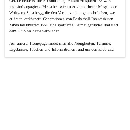
Gerade heute ist diese Tradition ganz stark zu spüren. Es waren 
und sind engagierte Menschen wie unser verstorbener Mitgründer 
Wolfgang Saischegg, die den Verein zu dem gemacht haben, was 
er heute verkörpert. Generationen von Basketball-Interessierten 
haben bei unserem BSC eine sportliche Heimat gefunden und sind 
dem Klub bis heute verbunden.

Auf unserer Homepage findet man alle Neuigkeiten, Termine, 
Ergebnisse, Tabellen und Informationen rund um den Klub und 
dessen Nachwuchs-Mannschaften. Außerdem gibt es exklusive 
Fotogalerien, Spielerportraits, Fan-Umfragen, die Rubrik 
„Seinerzeit“ mit historischen Zeitungsberichten, eine 
Ticketreservierung und vieles mehr.

Sei dabei und werde oder bleibe Teil der großen Basketball-
Familie!