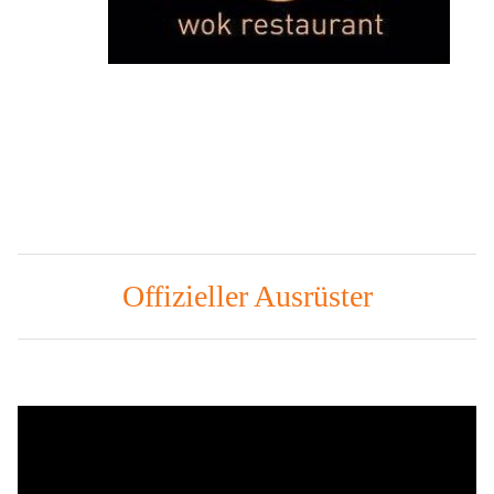
Offizieller Ausrüster