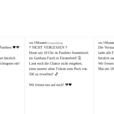
P
P
vor 3 Monaten
vor 3 Monat
Veranstaltung
a
a
Panthers
 🖤🧡
‼️ 
NICHT VERGESSEN
 ‼️
Der Vorsta
n
n
Heute um 18 Uhr ist Panthers Stammtisch 
ladet alle 
t
t
en herzlich 
im Gasthaus Fasch in Fürstenfeld! 🗓️
herzlich z
h
h
Schnapsen ein! 
Lasst euch die Chance nicht entgehen, 
Wir freuen
e
e
eines unserer alten Trikots zum Preis von 
Mai um 18 
r
r
50€ zu erwerben! 🏀
s
s
F
F
ü
ü
Abendstunden
Wir freuen uns auf euch! 🧡🖤
r
r
eld
s
s
t
t
e
e
-Partien 
n
n
f
f
ssende 