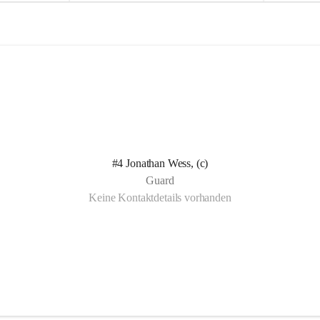
e
e
l
l
n Kotelett 
d
d
 über 
ichen 
uter 
eisammensein 
#4 Jonathan Wess, (c)
t gemeinsam 
Guard
🧡
Keine Kontaktdetails vorhanden