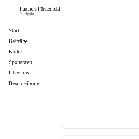
Panthers Fürstenfeld
Navigation
Start
Beiträge
öffnet
Vorstand
Kader
in
Kontaktgruppe
neuem
Sponsoren
Tab
Über uns
Beschreibung