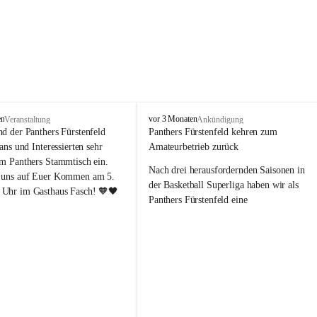
P
en
vor 3 Monaten
Veranstaltung
Ankündigung
a
nd der Panthers Fürstenfeld 
Panthers Fürstenfeld kehren zum 
n
Fans und Interessierten sehr 
Amateurbetrieb zurück
t
um Panthers Stammtisch ein. 
h
Nach drei herausfordernden Saisonen in 
 uns auf Euer Kommen am 5. 
e
der Basketball Superliga haben wir als 
Uhr im Gasthaus Fasch! 🧡🖤
r
Panthers Fürstenfeld eine 
s
richtungsweisende Entscheidung 
F
getroﬀen: Ab der kommenden Saison 
ü
werden wir wieder in den Amateurbetrieb 
r
s
wechseln. Dabei handelt es sich 
t
ausdrücklich um keinen sportlichen 
e
Abstieg, sondern um eine bewusste 
n
strategische Neuausrichtung unseres 
f