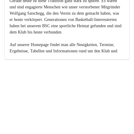
Gerade heute ist diese Tradition ganz stark zu spüren. Es waren 
und sind engagierte Menschen wie unser verstorbener Mitgründer 
Wolfgang Saischegg, die den Verein zu dem gemacht haben, was 
er heute verkörpert. Generationen von Basketball-Interessierten 
haben bei unserem BSC eine sportliche Heimat gefunden und sind 
dem Klub bis heute verbunden.

Auf unserer Homepage findet man alle Neuigkeiten, Termine, 
Ergebnisse, Tabellen und Informationen rund um den Klub und 
dessen Nachwuchs-Mannschaften. Außerdem gibt es exklusive 
Fotogalerien, Spielerportraits, Fan-Umfragen, die Rubrik 
„Seinerzeit“ mit historischen Zeitungsberichten, eine 
Ticketreservierung und vieles mehr.

Sei dabei und werde oder bleibe Teil der großen Basketball-
Familie!