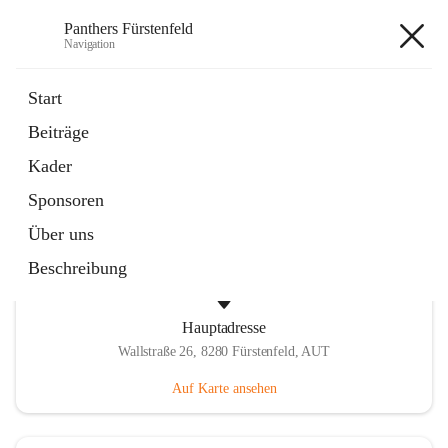
Panthers Fürstenfeld
Navigation
Panthers Fürstenfeld
Start
Beiträge
öffnet
Vorstand
Kader
in
Kontaktgruppe
neuem
Sponsoren
Tab
Über uns
Beschreibung
Hauptadresse
Wallstraße 26, 8280 Fürstenfeld, AUT
Auf Karte ansehen