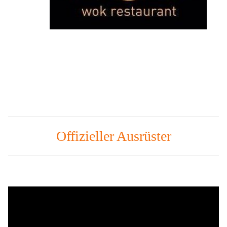
Offizieller Ausrüster