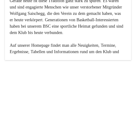
Gerade heute ist diese Tradition ganz stark zu spüren. Es waren 
und sind engagierte Menschen wie unser verstorbener Mitgründer 
Wolfgang Saischegg, die den Verein zu dem gemacht haben, was 
er heute verkörpert. Generationen von Basketball-Interessierten 
haben bei unserem BSC eine sportliche Heimat gefunden und sind 
dem Klub bis heute verbunden.

Auf unserer Homepage findet man alle Neuigkeiten, Termine, 
Ergebnisse, Tabellen und Informationen rund um den Klub und 
dessen Nachwuchs-Mannschaften. Außerdem gibt es exklusive 
Fotogalerien, Spielerportraits, Fan-Umfragen, die Rubrik 
„Seinerzeit“ mit historischen Zeitungsberichten, eine 
Ticketreservierung und vieles mehr.

Sei dabei und werde oder bleibe Teil der großen Basketball-
Familie!