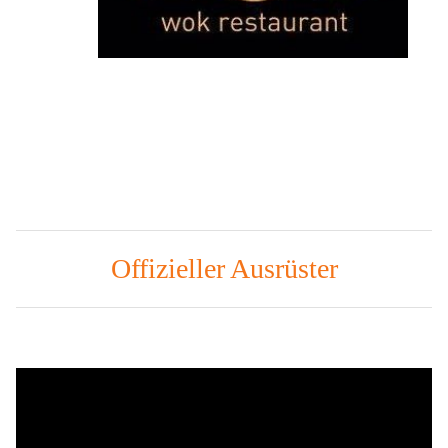
Offizieller Ausrüster