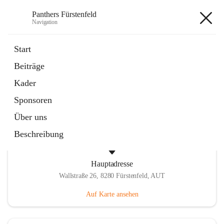
Panthers Fürstenfeld
Navigation
Panthers Fürstenfeld
Start
Beiträge
öffnet
Vorstand
Kader
in
Kontaktgruppe
neuem
Sponsoren
Tab
Über uns
Beschreibung
Hauptadresse
Wallstraße 26, 8280 Fürstenfeld, AUT
Auf Karte ansehen