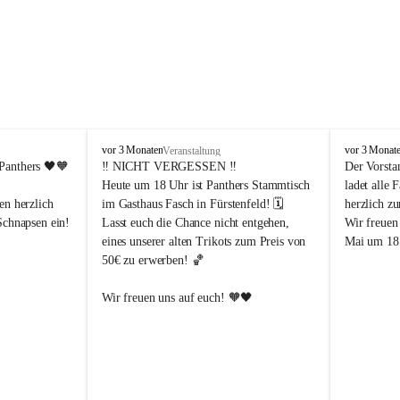
P
P
vor 3 Monaten
vor 3 Monat
Veranstaltung
a
a
Panthers
 🖤🧡
‼️ 
NICHT VERGESSEN
 ‼️
Der Vorsta
n
n
Heute um 18 Uhr ist Panthers Stammtisch 
ladet alle 
t
t
en herzlich 
im Gasthaus Fasch in Fürstenfeld! 🗓️
herzlich z
h
h
Schnapsen ein! 
Lasst euch die Chance nicht entgehen, 
Wir freuen
e
e
eines unserer alten Trikots zum Preis von 
Mai um 18 
r
r
50€ zu erwerben! 🏀
s
s
F
F
ü
ü
Abendstunden
Wir freuen uns auf euch! 🧡🖤
r
r
eld
s
s
t
t
e
e
-Partien 
n
n
f
f
ssende 