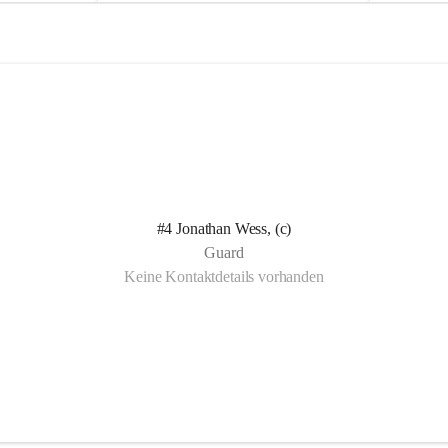
e
e
l
l
n Kotelett 
d
d
 über 
ichen 
uter 
eisammensein 
#4 Jonathan Wess, (c)
t gemeinsam 
Guard
🧡
Keine Kontaktdetails vorhanden