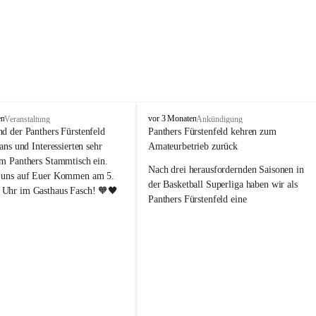
P
en
vor 3 Monaten
Veranstaltung
Ankündigung
a
nd der Panthers Fürstenfeld 
Panthers Fürstenfeld kehren zum 
n
Fans und Interessierten sehr 
Amateurbetrieb zurück
t
um Panthers Stammtisch ein. 
h
Nach drei herausfordernden Saisonen in 
 uns auf Euer Kommen am 5. 
e
der Basketball Superliga haben wir als 
Uhr im Gasthaus Fasch! 🧡🖤
r
Panthers Fürstenfeld eine 
s
richtungsweisende Entscheidung 
F
getroﬀen: Ab der kommenden Saison 
ü
werden wir wieder in den Amateurbetrieb 
r
s
wechseln. Dabei handelt es sich 
t
ausdrücklich um keinen sportlichen 
e
Abstieg, sondern um eine bewusste 
n
strategische Neuausrichtung unseres 
f