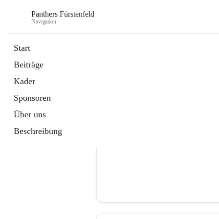
Panthers Fürstenfeld
Navigation
Start
Beiträge
öffnet
Vorstand
Kader
in
Kontaktgruppe
neuem
Sponsoren
Tab
Über uns
Beschreibung