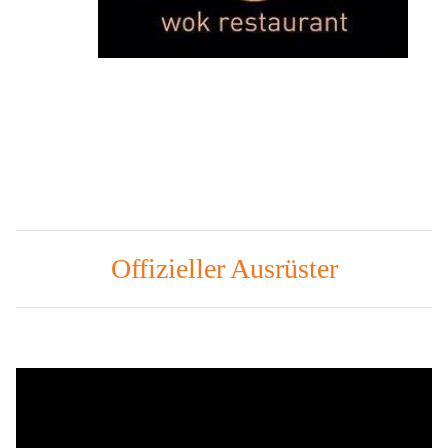
Offizieller Ausrüster