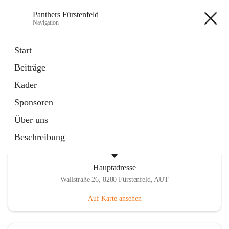
Panthers Fürstenfeld
Navigation
Panthers Fürstenfeld
Start
Beiträge
öffnet
Vorstand
Kader
in
Kontaktgruppe
neuem
Sponsoren
Tab
Über uns
Beschreibung
Hauptadresse
Wallstraße 26, 8280 Fürstenfeld, AUT
Auf Karte ansehen