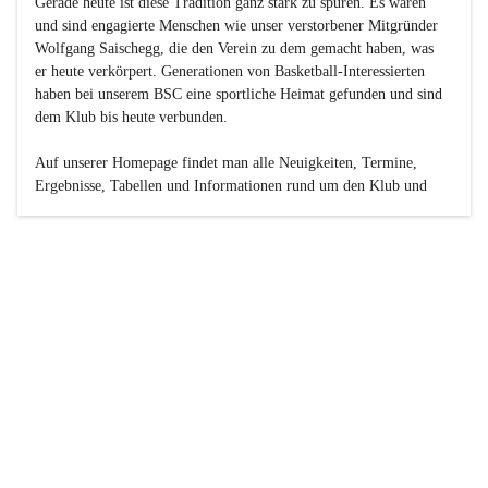
Gerade heute ist diese Tradition ganz stark zu spüren. Es waren 
und sind engagierte Menschen wie unser verstorbener Mitgründer 
Wolfgang Saischegg, die den Verein zu dem gemacht haben, was 
er heute verkörpert. Generationen von Basketball-Interessierten 
haben bei unserem BSC eine sportliche Heimat gefunden und sind 
dem Klub bis heute verbunden.

Auf unserer Homepage findet man alle Neuigkeiten, Termine, 
Ergebnisse, Tabellen und Informationen rund um den Klub und 
dessen Nachwuchs-Mannschaften. Außerdem gibt es exklusive 
Fotogalerien, Spielerportraits, Fan-Umfragen, die Rubrik 
„Seinerzeit“ mit historischen Zeitungsberichten, eine 
Ticketreservierung und vieles mehr.

Sei dabei und werde oder bleibe Teil der großen Basketball-
Familie!