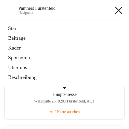
Panthers Fürstenfeld
Navigation
Panthers Fürstenfeld
Start
Beiträge
öffnet
Vorstand
Kader
in
Kontaktgruppe
neuem
Sponsoren
Tab
Über uns
Beschreibung
Hauptadresse
Wallstraße 26, 8280 Fürstenfeld, AUT
Auf Karte ansehen