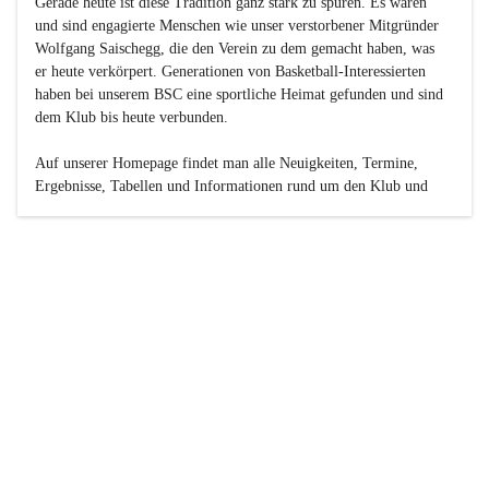
Gerade heute ist diese Tradition ganz stark zu spüren. Es waren 
und sind engagierte Menschen wie unser verstorbener Mitgründer 
Wolfgang Saischegg, die den Verein zu dem gemacht haben, was 
er heute verkörpert. Generationen von Basketball-Interessierten 
haben bei unserem BSC eine sportliche Heimat gefunden und sind 
dem Klub bis heute verbunden.

Auf unserer Homepage findet man alle Neuigkeiten, Termine, 
Ergebnisse, Tabellen und Informationen rund um den Klub und 
dessen Nachwuchs-Mannschaften. Außerdem gibt es exklusive 
Fotogalerien, Spielerportraits, Fan-Umfragen, die Rubrik 
„Seinerzeit“ mit historischen Zeitungsberichten, eine 
Ticketreservierung und vieles mehr.

Sei dabei und werde oder bleibe Teil der großen Basketball-
Familie!