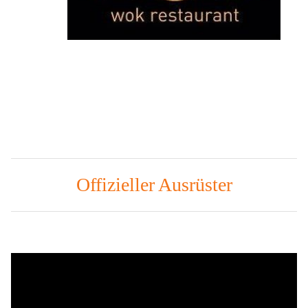
Offizieller Ausrüster