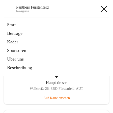
Panthers Fürstenfeld
Navigation
Panthers Fürstenfeld
Start
Beiträge
öffnet
Vorstand
Kader
in
Kontaktgruppe
neuem
Sponsoren
Tab
Über uns
Beschreibung
Hauptadresse
Wallstraße 26, 8280 Fürstenfeld, AUT
Auf Karte ansehen