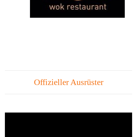
Offizieller Ausrüster