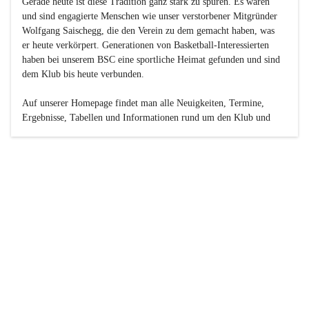
Gerade heute ist diese Tradition ganz stark zu spüren. Es waren 
und sind engagierte Menschen wie unser verstorbener Mitgründer 
Wolfgang Saischegg, die den Verein zu dem gemacht haben, was 
er heute verkörpert. Generationen von Basketball-Interessierten 
haben bei unserem BSC eine sportliche Heimat gefunden und sind 
dem Klub bis heute verbunden.

Auf unserer Homepage findet man alle Neuigkeiten, Termine, 
Ergebnisse, Tabellen und Informationen rund um den Klub und 
dessen Nachwuchs-Mannschaften. Außerdem gibt es exklusive 
Fotogalerien, Spielerportraits, Fan-Umfragen, die Rubrik 
„Seinerzeit“ mit historischen Zeitungsberichten, eine 
Ticketreservierung und vieles mehr.

Sei dabei und werde oder bleibe Teil der großen Basketball-
Familie!