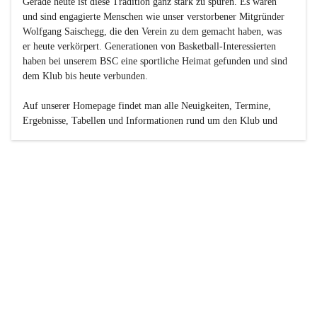
Gerade heute ist diese Tradition ganz stark zu spüren. Es waren 
und sind engagierte Menschen wie unser verstorbener Mitgründer 
Wolfgang Saischegg, die den Verein zu dem gemacht haben, was 
er heute verkörpert. Generationen von Basketball-Interessierten 
haben bei unserem BSC eine sportliche Heimat gefunden und sind 
dem Klub bis heute verbunden.

Auf unserer Homepage findet man alle Neuigkeiten, Termine, 
Ergebnisse, Tabellen und Informationen rund um den Klub und 
dessen Nachwuchs-Mannschaften. Außerdem gibt es exklusive 
Fotogalerien, Spielerportraits, Fan-Umfragen, die Rubrik 
„Seinerzeit“ mit historischen Zeitungsberichten, eine 
Ticketreservierung und vieles mehr.

Sei dabei und werde oder bleibe Teil der großen Basketball-
Familie!