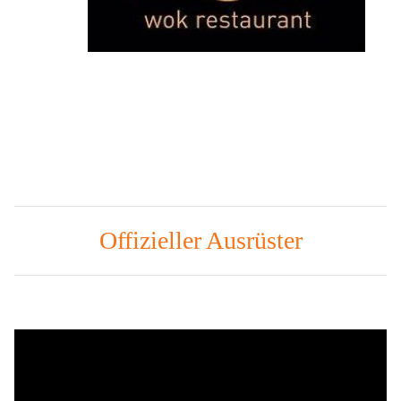
Offizieller Ausrüster