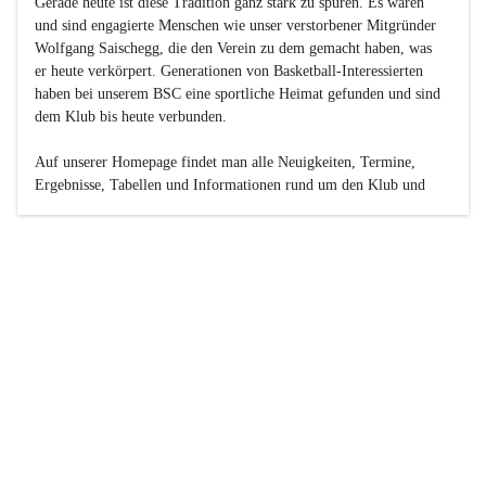
Gerade heute ist diese Tradition ganz stark zu spüren. Es waren 
und sind engagierte Menschen wie unser verstorbener Mitgründer 
Wolfgang Saischegg, die den Verein zu dem gemacht haben, was 
er heute verkörpert. Generationen von Basketball-Interessierten 
haben bei unserem BSC eine sportliche Heimat gefunden und sind 
dem Klub bis heute verbunden.

Auf unserer Homepage findet man alle Neuigkeiten, Termine, 
Ergebnisse, Tabellen und Informationen rund um den Klub und 
dessen Nachwuchs-Mannschaften. Außerdem gibt es exklusive 
Fotogalerien, Spielerportraits, Fan-Umfragen, die Rubrik 
„Seinerzeit“ mit historischen Zeitungsberichten, eine 
Ticketreservierung und vieles mehr.

Sei dabei und werde oder bleibe Teil der großen Basketball-
Familie!