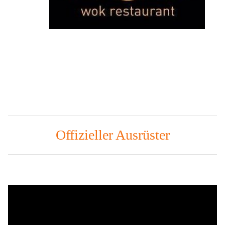
Offizieller Ausrüster