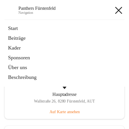
Panthers Fürstenfeld
Navigation
Panthers Fürstenfeld
Start
Beiträge
öffnet
Vorstand
Kader
in
Kontaktgruppe
neuem
Sponsoren
Tab
Über uns
Beschreibung
Hauptadresse
Wallstraße 26, 8280 Fürstenfeld, AUT
Auf Karte ansehen