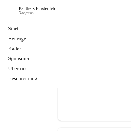
Panthers Fürstenfeld
Navigation
Start
Beiträge
öffnet
Vorstand
Kader
in
Kontaktgruppe
neuem
Sponsoren
Tab
Über uns
Beschreibung