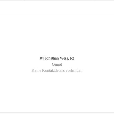
e
e
l
l
n Kotelett 
d
d
 über 
ichen 
uter 
eisammensein 
#4 Jonathan Wess, (c)
t gemeinsam 
Guard
🧡
Keine Kontaktdetails vorhanden