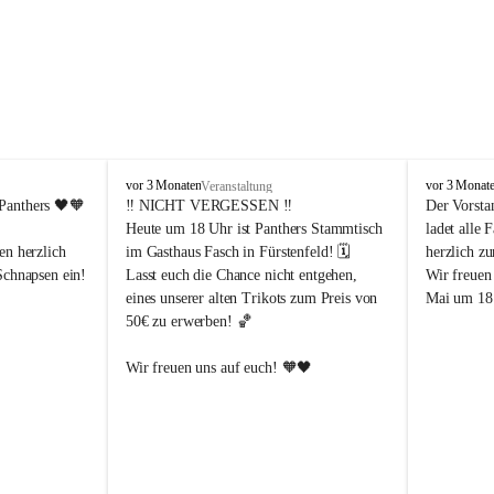
P
P
vor 3 Monaten
vor 3 Monat
Veranstaltung
a
a
Panthers
 🖤🧡
‼️ 
NICHT VERGESSEN
 ‼️
Der Vorsta
n
n
Heute um 18 Uhr ist Panthers Stammtisch 
ladet alle 
t
t
en herzlich 
im Gasthaus Fasch in Fürstenfeld! 🗓️
herzlich z
h
h
Schnapsen ein! 
Lasst euch die Chance nicht entgehen, 
Wir freuen
e
e
eines unserer alten Trikots zum Preis von 
Mai um 18 
r
r
50€ zu erwerben! 🏀
s
s
F
F
ü
ü
Abendstunden
Wir freuen uns auf euch! 🧡🖤
r
r
eld
s
s
t
t
e
e
-Partien 
n
n
f
f
ssende 