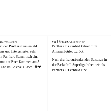
P
en
vor 3 Monaten
Veranstaltung
Ankündigung
a
nd der Panthers Fürstenfeld 
Panthers Fürstenfeld kehren zum 
n
Fans und Interessierten sehr 
Amateurbetrieb zurück
t
um Panthers Stammtisch ein. 
h
Nach drei herausfordernden Saisonen in 
 uns auf Euer Kommen am 5. 
e
der Basketball Superliga haben wir als 
Uhr im Gasthaus Fasch! 🧡🖤
r
Panthers Fürstenfeld eine 
s
richtungsweisende Entscheidung 
F
getroﬀen: Ab der kommenden Saison 
ü
werden wir wieder in den Amateurbetrieb 
r
s
wechseln. Dabei handelt es sich 
t
ausdrücklich um keinen sportlichen 
e
Abstieg, sondern um eine bewusste 
n
strategische Neuausrichtung unseres 
f