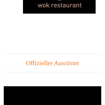
Offizieller Ausrüster