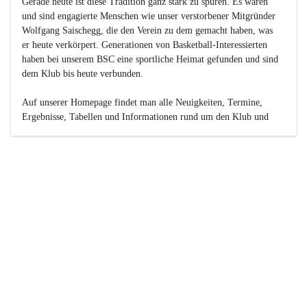
Gerade heute ist diese Tradition ganz stark zu spüren. Es waren 
und sind engagierte Menschen wie unser verstorbener Mitgründer 
Wolfgang Saischegg, die den Verein zu dem gemacht haben, was 
er heute verkörpert. Generationen von Basketball-Interessierten 
haben bei unserem BSC eine sportliche Heimat gefunden und sind 
dem Klub bis heute verbunden.

Auf unserer Homepage findet man alle Neuigkeiten, Termine, 
Ergebnisse, Tabellen und Informationen rund um den Klub und 
dessen Nachwuchs-Mannschaften. Außerdem gibt es exklusive 
Fotogalerien, Spielerportraits, Fan-Umfragen, die Rubrik 
„Seinerzeit“ mit historischen Zeitungsberichten, eine 
Ticketreservierung und vieles mehr.

Sei dabei und werde oder bleibe Teil der großen Basketball-
Familie!