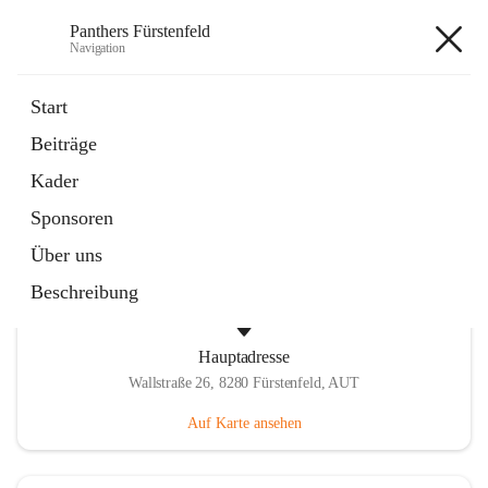
Panthers Fürstenfeld
Navigation
Panthers Fürstenfeld
Start
Beiträge
öffnet
Vorstand
Kader
in
Kontaktgruppe
neuem
Sponsoren
Tab
Über uns
Beschreibung
Hauptadresse
Wallstraße 26, 8280 Fürstenfeld, AUT
Auf Karte ansehen