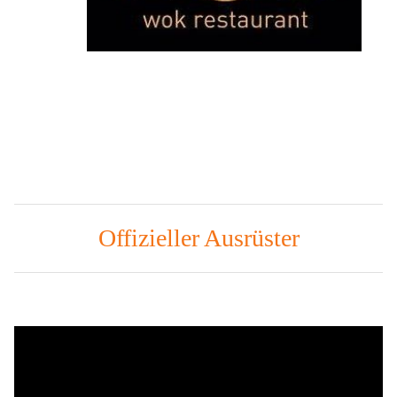
Offizieller Ausrüster