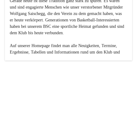
Gerade heute ist diese Tradition ganz stark zu spüren. Es waren 
und sind engagierte Menschen wie unser verstorbener Mitgründer 
Wolfgang Saischegg, die den Verein zu dem gemacht haben, was 
er heute verkörpert. Generationen von Basketball-Interessierten 
haben bei unserem BSC eine sportliche Heimat gefunden und sind 
dem Klub bis heute verbunden.

Auf unserer Homepage findet man alle Neuigkeiten, Termine, 
Ergebnisse, Tabellen und Informationen rund um den Klub und 
dessen Nachwuchs-Mannschaften. Außerdem gibt es exklusive 
Fotogalerien, Spielerportraits, Fan-Umfragen, die Rubrik 
„Seinerzeit“ mit historischen Zeitungsberichten, eine 
Ticketreservierung und vieles mehr.

Sei dabei und werde oder bleibe Teil der großen Basketball-
Familie!