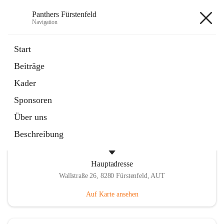
Panthers Fürstenfeld
Navigation
Panthers Fürstenfeld
Start
Beiträge
öffnet
Vorstand
Kader
in
Kontaktgruppe
neuem
Sponsoren
Tab
Über uns
Beschreibung
Hauptadresse
Wallstraße 26, 8280 Fürstenfeld, AUT
Auf Karte ansehen