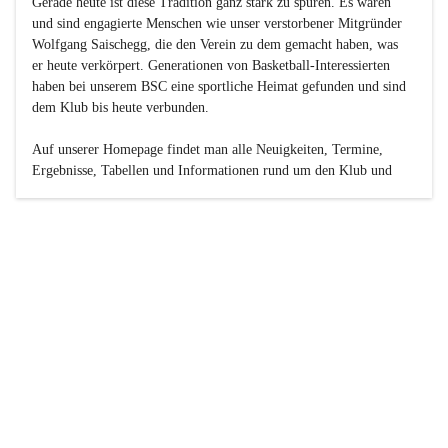
Gerade heute ist diese Tradition ganz stark zu spüren. Es waren 
und sind engagierte Menschen wie unser verstorbener Mitgründer 
Wolfgang Saischegg, die den Verein zu dem gemacht haben, was 
er heute verkörpert. Generationen von Basketball-Interessierten 
haben bei unserem BSC eine sportliche Heimat gefunden und sind 
dem Klub bis heute verbunden.

Auf unserer Homepage findet man alle Neuigkeiten, Termine, 
Ergebnisse, Tabellen und Informationen rund um den Klub und 
dessen Nachwuchs-Mannschaften. Außerdem gibt es exklusive 
Fotogalerien, Spielerportraits, Fan-Umfragen, die Rubrik 
„Seinerzeit“ mit historischen Zeitungsberichten, eine 
Ticketreservierung und vieles mehr.

Sei dabei und werde oder bleibe Teil der großen Basketball-
Familie!