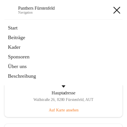
Panthers Fürstenfeld
Navigation
Panthers Fürstenfeld
Start
Beiträge
öffnet
Vorstand
Kader
in
Kontaktgruppe
neuem
Sponsoren
Tab
Über uns
Beschreibung
Hauptadresse
Wallstraße 26, 8280 Fürstenfeld, AUT
Auf Karte ansehen