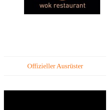
Offizieller Ausrüster