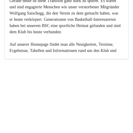
Gerade heute ist diese Tradition ganz stark zu spüren. Es waren 
und sind engagierte Menschen wie unser verstorbener Mitgründer 
Wolfgang Saischegg, die den Verein zu dem gemacht haben, was 
er heute verkörpert. Generationen von Basketball-Interessierten 
haben bei unserem BSC eine sportliche Heimat gefunden und sind 
dem Klub bis heute verbunden.

Auf unserer Homepage findet man alle Neuigkeiten, Termine, 
Ergebnisse, Tabellen und Informationen rund um den Klub und 
dessen Nachwuchs-Mannschaften. Außerdem gibt es exklusive 
Fotogalerien, Spielerportraits, Fan-Umfragen, die Rubrik 
„Seinerzeit“ mit historischen Zeitungsberichten, eine 
Ticketreservierung und vieles mehr.

Sei dabei und werde oder bleibe Teil der großen Basketball-
Familie!