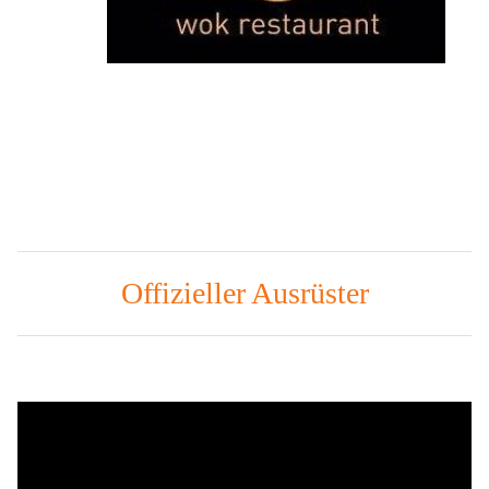
Offizieller Ausrüster