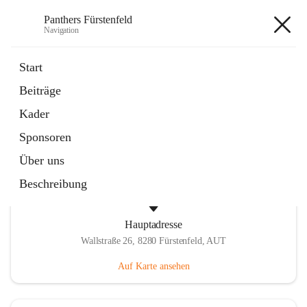
Panthers Fürstenfeld
Navigation
Panthers Fürstenfeld
Start
Beiträge
öffnet
Vorstand
Kader
in
Kontaktgruppe
neuem
Sponsoren
Tab
Über uns
Beschreibung
Hauptadresse
Wallstraße 26, 8280 Fürstenfeld, AUT
Auf Karte ansehen