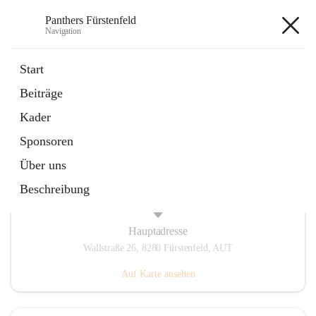
Panthers Fürstenfeld
Navigation
Panthers Fürstenfeld
Start
Beiträge
öffnet
Vorstand
Kader
in
Kontaktgruppe
neuem
Sponsoren
Tab
Über uns
Beschreibung
Hauptadresse
Wallstraße 26, 8280 Fürstenfeld, AUT
Auf Karte ansehen