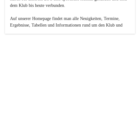
dem Klub bis heute verbunden.

Auf unserer Homepage findet man alle Neuigkeiten, Termine, 
Ergebnisse, Tabellen und Informationen rund um den Klub und 
dessen Nachwuchs-Mannschaften. Außerdem gibt es exklusive 
Fotogalerien, Spielerportraits, Fan-Umfragen, die Rubrik 
„Seinerzeit“ mit historischen Zeitungsberichten, eine 
Ticketreservierung und vieles mehr.

Sei dabei und werde oder bleibe Teil der großen Basketball-
Familie!