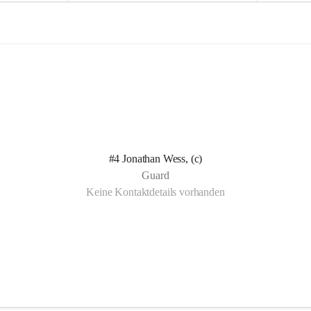
e
e
l
l
n Kotelett 
d
d
 über 
ichen 
uter 
eisammensein 
#4 Jonathan Wess, (c)
t gemeinsam 
Guard
🧡
Keine Kontaktdetails vorhanden