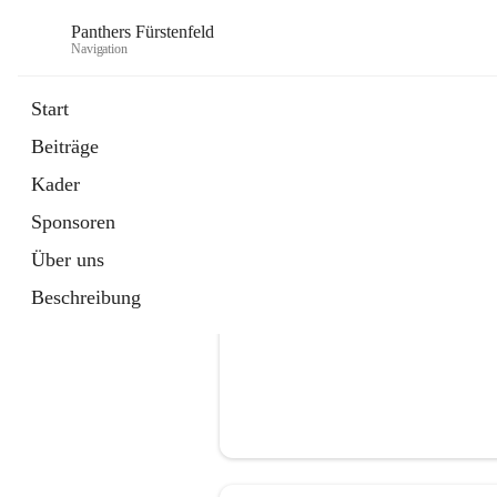
Panthers Fürstenfeld
Navigation
Start
Beiträge
öffnet
Vorstand
Kader
in
Kontaktgruppe
neuem
Sponsoren
Tab
Über uns
Beschreibung