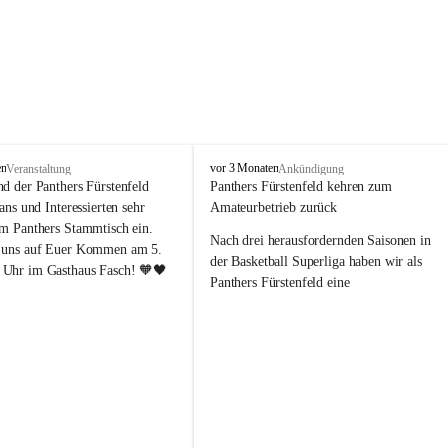
P
en
vor 3 Monaten
Veranstaltung
Ankündigung
a
nd der Panthers Fürstenfeld 
Panthers Fürstenfeld kehren zum 
n
Fans und Interessierten sehr 
Amateurbetrieb zurück
t
um Panthers Stammtisch ein. 
h
Nach drei herausfordernden Saisonen in 
 uns auf Euer Kommen am 5. 
e
der Basketball Superliga haben wir als 
Uhr im Gasthaus Fasch! 🧡🖤
r
Panthers Fürstenfeld eine 
s
richtungsweisende Entscheidung 
F
getroﬀen: Ab der kommenden Saison 
ü
werden wir wieder in den Amateurbetrieb 
r
s
wechseln. Dabei handelt es sich 
t
ausdrücklich um keinen sportlichen 
e
Abstieg, sondern um eine bewusste 
n
strategische Neuausrichtung unseres 
f