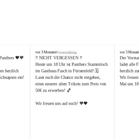
P
P
vor 3 Monaten
vor 3 Monat
Veranstaltung
a
a
Panthers
 🖤🧡
‼️ 
NICHT VERGESSEN
 ‼️
Der Vorsta
n
n
Heute um 18 Uhr ist Panthers Stammtisch 
ladet alle 
t
t
en herzlich 
im Gasthaus Fasch in Fürstenfeld! 🗓️
herzlich z
h
h
Schnapsen ein! 
Lasst euch die Chance nicht entgehen, 
Wir freuen
e
e
eines unserer alten Trikots zum Preis von 
Mai um 18 
r
r
50€ zu erwerben! 🏀
s
s
F
F
ü
ü
Abendstunden
Wir freuen uns auf euch! 🧡🖤
r
r
eld
s
s
t
t
e
e
-Partien 
n
n
f
f
ssende 