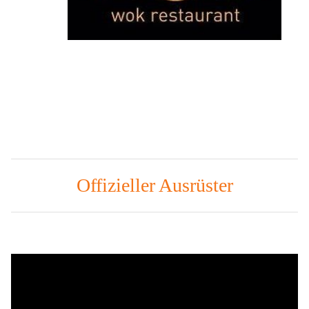
Offizieller Ausrüster