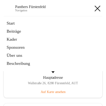
Panthers Fürstenfeld
Navigation
Panthers Fürstenfeld
Start
Beiträge
öffnet
Vorstand
Kader
in
Kontaktgruppe
neuem
Sponsoren
Tab
Über uns
Beschreibung
Hauptadresse
Wallstraße 26, 8280 Fürstenfeld, AUT
Auf Karte ansehen