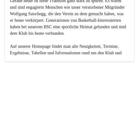
Gerade heute ist diese Tradition ganz stark zu spüren. Es waren 
und sind engagierte Menschen wie unser verstorbener Mitgründer 
Wolfgang Saischegg, die den Verein zu dem gemacht haben, was 
er heute verkörpert. Generationen von Basketball-Interessierten 
haben bei unserem BSC eine sportliche Heimat gefunden und sind 
dem Klub bis heute verbunden.

Auf unserer Homepage findet man alle Neuigkeiten, Termine, 
Ergebnisse, Tabellen und Informationen rund um den Klub und 
dessen Nachwuchs-Mannschaften. Außerdem gibt es exklusive 
Fotogalerien, Spielerportraits, Fan-Umfragen, die Rubrik 
„Seinerzeit“ mit historischen Zeitungsberichten, eine 
Ticketreservierung und vieles mehr.

Sei dabei und werde oder bleibe Teil der großen Basketball-
Familie!