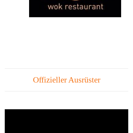
Offizieller Ausrüster