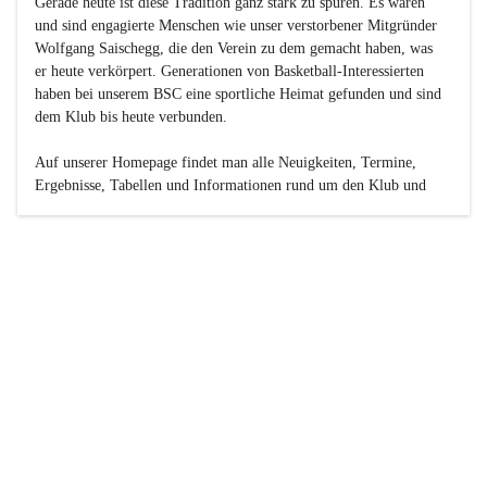
Gerade heute ist diese Tradition ganz stark zu spüren. Es waren 
und sind engagierte Menschen wie unser verstorbener Mitgründer 
Wolfgang Saischegg, die den Verein zu dem gemacht haben, was 
er heute verkörpert. Generationen von Basketball-Interessierten 
haben bei unserem BSC eine sportliche Heimat gefunden und sind 
dem Klub bis heute verbunden.

Auf unserer Homepage findet man alle Neuigkeiten, Termine, 
Ergebnisse, Tabellen und Informationen rund um den Klub und 
dessen Nachwuchs-Mannschaften. Außerdem gibt es exklusive 
Fotogalerien, Spielerportraits, Fan-Umfragen, die Rubrik 
„Seinerzeit“ mit historischen Zeitungsberichten, eine 
Ticketreservierung und vieles mehr.

Sei dabei und werde oder bleibe Teil der großen Basketball-
Familie!