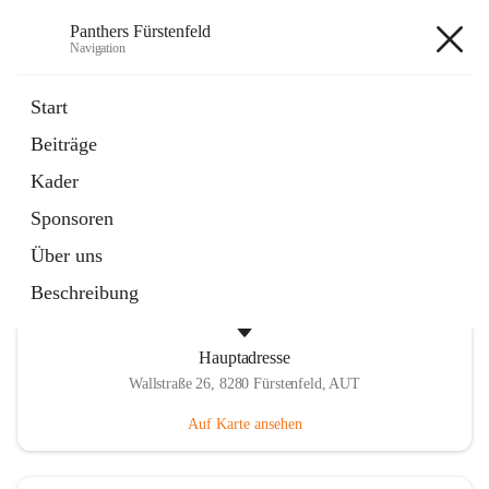
Panthers Fürstenfeld
Navigation
Panthers Fürstenfeld
Start
Beiträge
öffnet
Vorstand
Kader
in
Kontaktgruppe
neuem
Sponsoren
Tab
Über uns
Beschreibung
Hauptadresse
Wallstraße 26, 8280 Fürstenfeld, AUT
Auf Karte ansehen