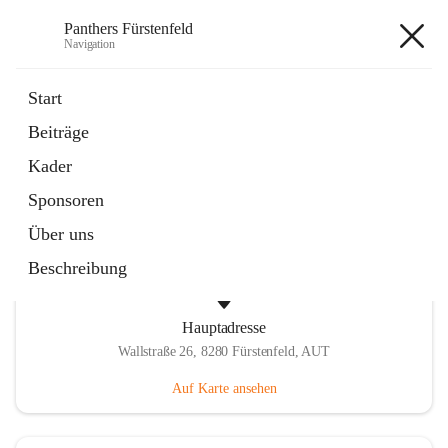
Panthers Fürstenfeld
Navigation
Panthers Fürstenfeld
Start
Beiträge
öffnet
Vorstand
Kader
in
Kontaktgruppe
neuem
Sponsoren
Tab
Über uns
Beschreibung
Hauptadresse
Wallstraße 26, 8280 Fürstenfeld, AUT
Auf Karte ansehen