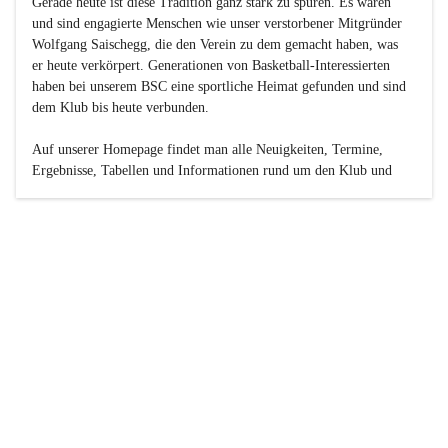
Gerade heute ist diese Tradition ganz stark zu spüren. Es waren 
und sind engagierte Menschen wie unser verstorbener Mitgründer 
Wolfgang Saischegg, die den Verein zu dem gemacht haben, was 
er heute verkörpert. Generationen von Basketball-Interessierten 
haben bei unserem BSC eine sportliche Heimat gefunden und sind 
dem Klub bis heute verbunden.

Auf unserer Homepage findet man alle Neuigkeiten, Termine, 
Ergebnisse, Tabellen und Informationen rund um den Klub und 
dessen Nachwuchs-Mannschaften. Außerdem gibt es exklusive 
Fotogalerien, Spielerportraits, Fan-Umfragen, die Rubrik 
„Seinerzeit“ mit historischen Zeitungsberichten, eine 
Ticketreservierung und vieles mehr.

Sei dabei und werde oder bleibe Teil der großen Basketball-
Familie!