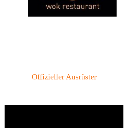
Offizieller Ausrüster