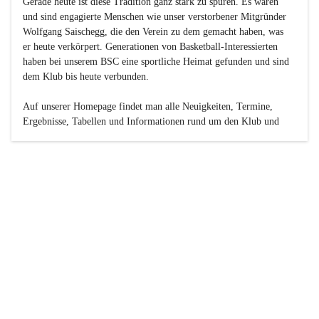
Gerade heute ist diese Tradition ganz stark zu spüren. Es waren 
und sind engagierte Menschen wie unser verstorbener Mitgründer 
Wolfgang Saischegg, die den Verein zu dem gemacht haben, was 
er heute verkörpert. Generationen von Basketball-Interessierten 
haben bei unserem BSC eine sportliche Heimat gefunden und sind 
dem Klub bis heute verbunden.

Auf unserer Homepage findet man alle Neuigkeiten, Termine, 
Ergebnisse, Tabellen und Informationen rund um den Klub und 
dessen Nachwuchs-Mannschaften. Außerdem gibt es exklusive 
Fotogalerien, Spielerportraits, Fan-Umfragen, die Rubrik 
„Seinerzeit“ mit historischen Zeitungsberichten, eine 
Ticketreservierung und vieles mehr.

Sei dabei und werde oder bleibe Teil der großen Basketball-
Familie!