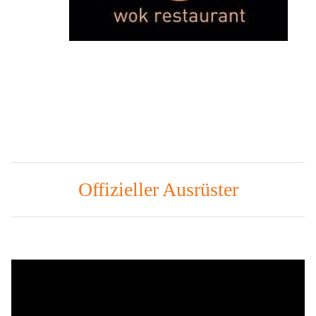
Offizieller Ausrüster