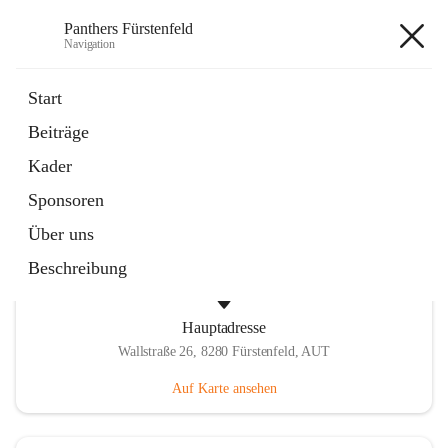
Panthers Fürstenfeld
Navigation
Panthers Fürstenfeld
Start
Beiträge
öffnet
Vorstand
Kader
in
Kontaktgruppe
neuem
Sponsoren
Tab
Über uns
Beschreibung
Hauptadresse
Wallstraße 26, 8280 Fürstenfeld, AUT
Auf Karte ansehen