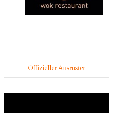
Offizieller Ausrüster