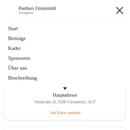
Panthers Fürstenfeld
Navigation
Panthers Fürstenfeld
Start
Beiträge
öffnet
Vorstand
Kader
in
Kontaktgruppe
neuem
Sponsoren
Tab
Über uns
Beschreibung
Hauptadresse
Wallstraße 26, 8280 Fürstenfeld, AUT
Auf Karte ansehen