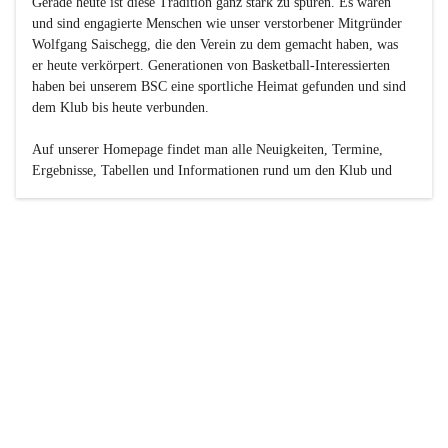
Gerade heute ist diese Tradition ganz stark zu spüren. Es waren 
und sind engagierte Menschen wie unser verstorbener Mitgründer 
Wolfgang Saischegg, die den Verein zu dem gemacht haben, was 
er heute verkörpert. Generationen von Basketball-Interessierten 
haben bei unserem BSC eine sportliche Heimat gefunden und sind 
dem Klub bis heute verbunden.

Auf unserer Homepage findet man alle Neuigkeiten, Termine, 
Ergebnisse, Tabellen und Informationen rund um den Klub und 
dessen Nachwuchs-Mannschaften. Außerdem gibt es exklusive 
Fotogalerien, Spielerportraits, Fan-Umfragen, die Rubrik 
„Seinerzeit“ mit historischen Zeitungsberichten, eine 
Ticketreservierung und vieles mehr.

Sei dabei und werde oder bleibe Teil der großen Basketball-
Familie!