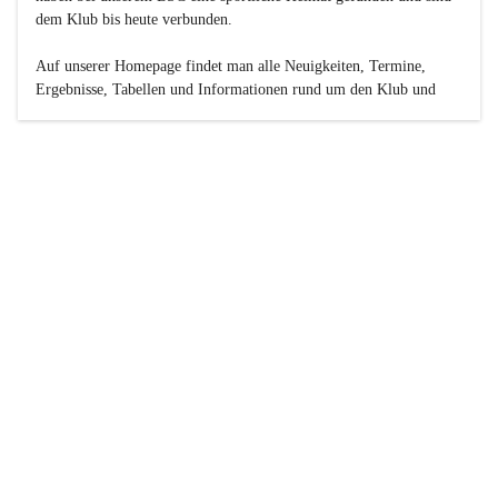
dem Klub bis heute verbunden.

Auf unserer Homepage findet man alle Neuigkeiten, Termine, 
Ergebnisse, Tabellen und Informationen rund um den Klub und 
dessen Nachwuchs-Mannschaften. Außerdem gibt es exklusive 
Fotogalerien, Spielerportraits, Fan-Umfragen, die Rubrik 
„Seinerzeit“ mit historischen Zeitungsberichten, eine 
Ticketreservierung und vieles mehr.

Sei dabei und werde oder bleibe Teil der großen Basketball-
Familie!