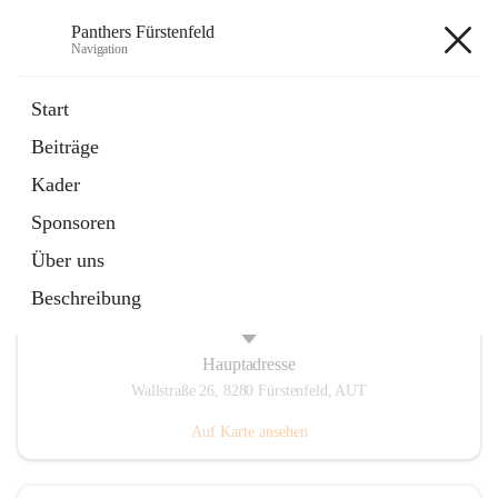
Panthers Fürstenfeld
Navigation
Panthers Fürstenfeld
Start
Beiträge
öffnet
Vorstand
Kader
in
Kontaktgruppe
neuem
Sponsoren
Tab
Über uns
Beschreibung
Hauptadresse
Wallstraße 26, 8280 Fürstenfeld, AUT
Auf Karte ansehen