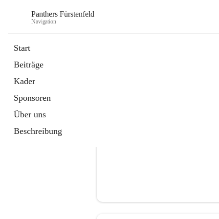
Panthers Fürstenfeld
Navigation
Start
Beiträge
öffnet
Vorstand
Kader
in
Kontaktgruppe
neuem
Sponsoren
Tab
Über uns
Beschreibung