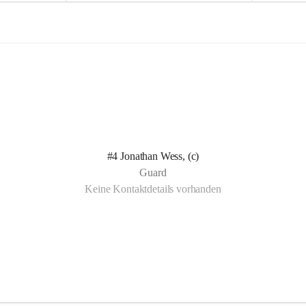
e
e
l
l
n Kotelett 
d
d
 über 
ichen 
uter 
eisammensein 
#4 Jonathan Wess, (c)
t gemeinsam 
Guard
🧡
Keine Kontaktdetails vorhanden