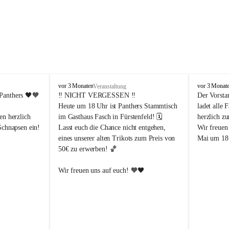
P
P
vor 3 Monaten
vor 3 Monat
Veranstaltung
a
a
Panthers
 🖤🧡
‼️ 
NICHT VERGESSEN
 ‼️
Der Vorsta
n
n
Heute um 18 Uhr ist Panthers Stammtisch 
ladet alle 
t
t
en herzlich 
im Gasthaus Fasch in Fürstenfeld! 🗓️
herzlich z
h
h
Schnapsen ein! 
Lasst euch die Chance nicht entgehen, 
Wir freuen
e
e
eines unserer alten Trikots zum Preis von 
Mai um 18 
r
r
50€ zu erwerben! 🏀
s
s
F
F
ü
ü
Abendstunden
Wir freuen uns auf euch! 🧡🖤
r
r
eld
s
s
t
t
e
e
-Partien 
n
n
f
f
ssende 