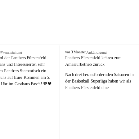
P
en
vor 3 Monaten
Veranstaltung
Ankündigung
a
nd der Panthers Fürstenfeld 
Panthers Fürstenfeld kehren zum 
n
Fans und Interessierten sehr 
Amateurbetrieb zurück
t
um Panthers Stammtisch ein. 
h
Nach drei herausfordernden Saisonen in 
 uns auf Euer Kommen am 5. 
e
der Basketball Superliga haben wir als 
Uhr im Gasthaus Fasch! 🧡🖤
r
Panthers Fürstenfeld eine 
s
richtungsweisende Entscheidung 
F
getroﬀen: Ab der kommenden Saison 
ü
werden wir wieder in den Amateurbetrieb 
r
s
wechseln. Dabei handelt es sich 
t
ausdrücklich um keinen sportlichen 
e
Abstieg, sondern um eine bewusste 
n
strategische Neuausrichtung unseres 
f