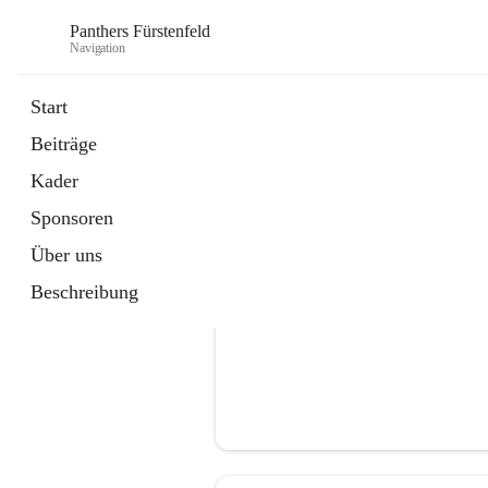
Panthers Fürstenfeld
Navigation
Start
Beiträge
öffnet
Vorstand
Kader
in
Kontaktgruppe
neuem
Sponsoren
Tab
Über uns
Beschreibung