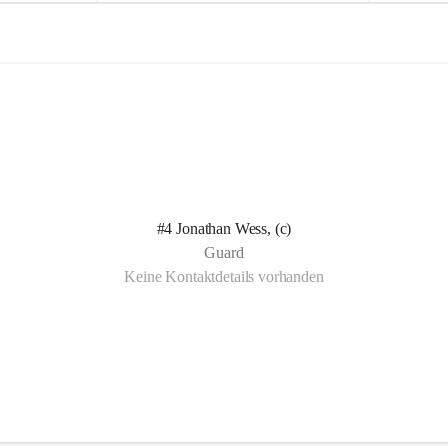
e
e
l
l
n Kotelett 
d
d
 über 
ichen 
uter 
eisammensein 
#4 Jonathan Wess, (c)
t gemeinsam 
Guard
🧡
Keine Kontaktdetails vorhanden