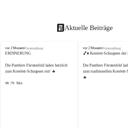
Aktuelle Beiträge
P
P
vor 2 Monaten
vor 2 Monaten
Veranstaltung
Veranstaltung
a
a
ERINNERUNG
🏀♠️ 
Kotelett-Schnapsen der 
n
n
t
t
Die Panthers Fürstenfeld laden herzlich 
Die Panthers Fürstenfeld lad
h
h
zum Kotelett-Schnapsen ein! 🔥
zum traditionellen Kotelett-
e
e
🔥
r
r
📅 29. Mai
s
s
F
F
🕑 ab 14:00 Uhr bis in die Abendstunden
📅 29. Mai
ü
ü
📍 Gasthaus Fasch, Fürstenfeld
🕑 ab 14:00 Uhr bis in die 
r
r
🎟️ Kartenpreis: 8 €
📍 Gasthaus Fasch, Fürstenf
s
s
🎟️ Kartenpreis: 8 €
t
t
Neben spannenden Schnapser-Partien 
e
e
wartet natürlich auch die passende 
Neben spannenden Schnapser
n
n
f
f
Belohnung 😄
wartet natürlich auch die pa