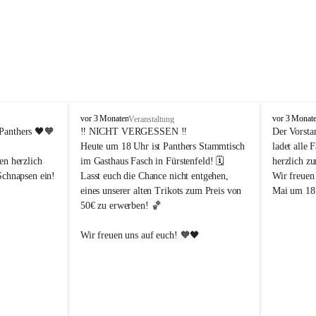
P
P
vor 3 Monaten
vor 3 Monat
Veranstaltung
a
a
Panthers
 🖤🧡
‼️ 
NICHT VERGESSEN
 ‼️
Der Vorsta
n
n
Heute um 18 Uhr ist Panthers Stammtisch 
ladet alle 
t
t
en herzlich 
im Gasthaus Fasch in Fürstenfeld! 🗓️
herzlich z
h
h
Schnapsen ein! 
Lasst euch die Chance nicht entgehen, 
Wir freuen
e
e
eines unserer alten Trikots zum Preis von 
Mai um 18 
r
r
50€ zu erwerben! 🏀
s
s
F
F
ü
ü
Abendstunden
Wir freuen uns auf euch! 🧡🖤
r
r
eld
s
s
t
t
e
e
-Partien 
n
n
f
f
ssende 