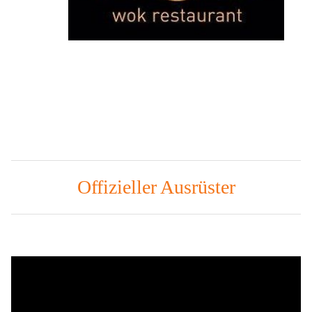
Offizieller Ausrüster