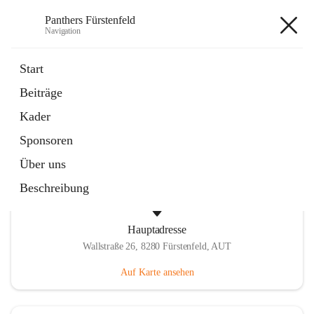
Panthers Fürstenfeld
Navigation
Panthers Fürstenfeld
Start
Beiträge
öffnet
Vorstand
Kader
in
Kontaktgruppe
neuem
Sponsoren
Tab
Über uns
Beschreibung
Hauptadresse
Wallstraße 26, 8280 Fürstenfeld, AUT
Auf Karte ansehen