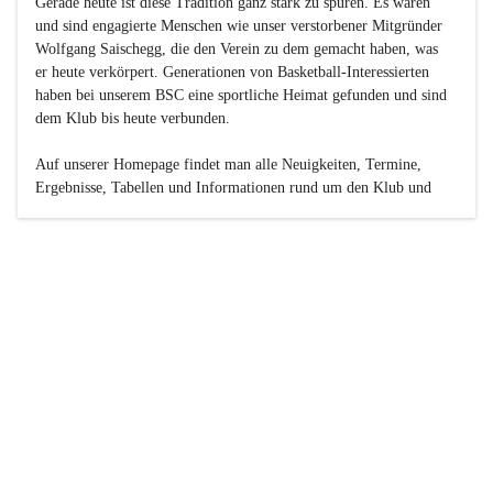
Gerade heute ist diese Tradition ganz stark zu spüren. Es waren 
und sind engagierte Menschen wie unser verstorbener Mitgründer 
Wolfgang Saischegg, die den Verein zu dem gemacht haben, was 
er heute verkörpert. Generationen von Basketball-Interessierten 
haben bei unserem BSC eine sportliche Heimat gefunden und sind 
dem Klub bis heute verbunden.

Auf unserer Homepage findet man alle Neuigkeiten, Termine, 
Ergebnisse, Tabellen und Informationen rund um den Klub und 
dessen Nachwuchs-Mannschaften. Außerdem gibt es exklusive 
Fotogalerien, Spielerportraits, Fan-Umfragen, die Rubrik 
„Seinerzeit“ mit historischen Zeitungsberichten, eine 
Ticketreservierung und vieles mehr.

Sei dabei und werde oder bleibe Teil der großen Basketball-
Familie!