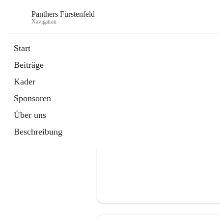
Panthers Fürstenfeld
Navigation
Start
Beiträge
öffnet
Vorstand
Kader
in
Kontaktgruppe
neuem
Sponsoren
Tab
Über uns
Beschreibung