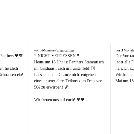
P
P
vor 3 Monaten
vor 3 Monat
Veranstaltung
a
a
Panthers
 🖤🧡
‼️ 
NICHT VERGESSEN
 ‼️
Der Vorsta
n
n
Heute um 18 Uhr ist Panthers Stammtisch 
ladet alle 
t
t
en herzlich 
im Gasthaus Fasch in Fürstenfeld! 🗓️
herzlich z
h
h
Schnapsen ein! 
Lasst euch die Chance nicht entgehen, 
Wir freuen
e
e
eines unserer alten Trikots zum Preis von 
Mai um 18 
r
r
50€ zu erwerben! 🏀
s
s
F
F
ü
ü
Abendstunden
Wir freuen uns auf euch! 🧡🖤
r
r
eld
s
s
t
t
e
e
-Partien 
n
n
f
f
ssende 