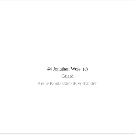
e
e
l
l
n Kotelett 
d
d
 über 
ichen 
uter 
eisammensein 
#4 Jonathan Wess, (c)
t gemeinsam 
Guard
🧡
Keine Kontaktdetails vorhanden