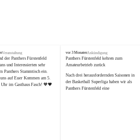
P
en
vor 3 Monaten
Veranstaltung
Ankündigung
a
nd der Panthers Fürstenfeld 
Panthers Fürstenfeld kehren zum 
n
Fans und Interessierten sehr 
Amateurbetrieb zurück
t
um Panthers Stammtisch ein. 
h
Nach drei herausfordernden Saisonen in 
 uns auf Euer Kommen am 5. 
e
der Basketball Superliga haben wir als 
Uhr im Gasthaus Fasch! 🧡🖤
r
Panthers Fürstenfeld eine 
s
richtungsweisende Entscheidung 
F
getroﬀen: Ab der kommenden Saison 
ü
werden wir wieder in den Amateurbetrieb 
r
s
wechseln. Dabei handelt es sich 
t
ausdrücklich um keinen sportlichen 
e
Abstieg, sondern um eine bewusste 
n
strategische Neuausrichtung unseres 
f