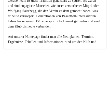
Gerade heute ist diese Tradition ganz stark zu spüren. Es waren 
und sind engagierte Menschen wie unser verstorbener Mitgründer 
Wolfgang Saischegg, die den Verein zu dem gemacht haben, was 
er heute verkörpert. Generationen von Basketball-Interessierten 
haben bei unserem BSC eine sportliche Heimat gefunden und sind 
dem Klub bis heute verbunden.

Auf unserer Homepage findet man alle Neuigkeiten, Termine, 
Ergebnisse, Tabellen und Informationen rund um den Klub und 
dessen Nachwuchs-Mannschaften. Außerdem gibt es exklusive 
Fotogalerien, Spielerportraits, Fan-Umfragen, die Rubrik 
„Seinerzeit“ mit historischen Zeitungsberichten, eine 
Ticketreservierung und vieles mehr.

Sei dabei und werde oder bleibe Teil der großen Basketball-
Familie!