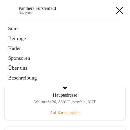
Panthers Fürstenfeld
Navigation
Panthers Fürstenfeld
Start
Beiträge
öffnet
Vorstand
Kader
in
Kontaktgruppe
neuem
Sponsoren
Tab
Über uns
Beschreibung
Hauptadresse
Wallstraße 26, 8280 Fürstenfeld, AUT
Auf Karte ansehen