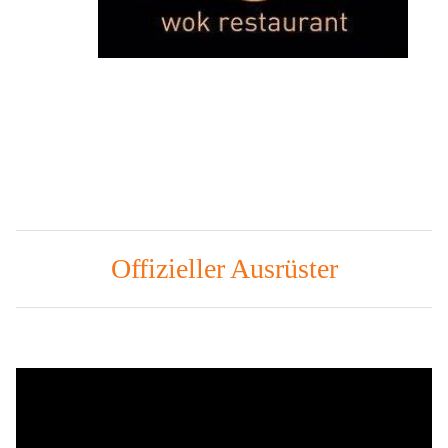
Offizieller Ausrüster