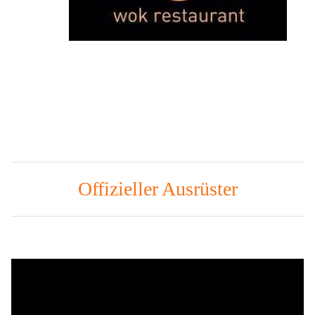
Offizieller Ausrüster