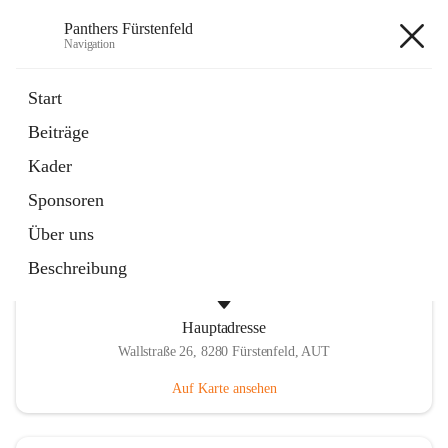
Panthers Fürstenfeld
Navigation
Panthers Fürstenfeld
Start
Beiträge
öffnet
Vorstand
Kader
in
Kontaktgruppe
neuem
Sponsoren
Tab
Über uns
Beschreibung
Hauptadresse
Wallstraße 26, 8280 Fürstenfeld, AUT
Auf Karte ansehen