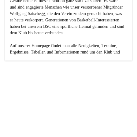
Gerade heute ist diese Tradition ganz stark zu spüren. Es waren 
und sind engagierte Menschen wie unser verstorbener Mitgründer 
Wolfgang Saischegg, die den Verein zu dem gemacht haben, was 
er heute verkörpert. Generationen von Basketball-Interessierten 
haben bei unserem BSC eine sportliche Heimat gefunden und sind 
dem Klub bis heute verbunden.

Auf unserer Homepage findet man alle Neuigkeiten, Termine, 
Ergebnisse, Tabellen und Informationen rund um den Klub und 
dessen Nachwuchs-Mannschaften. Außerdem gibt es exklusive 
Fotogalerien, Spielerportraits, Fan-Umfragen, die Rubrik 
„Seinerzeit“ mit historischen Zeitungsberichten, eine 
Ticketreservierung und vieles mehr.

Sei dabei und werde oder bleibe Teil der großen Basketball-
Familie!