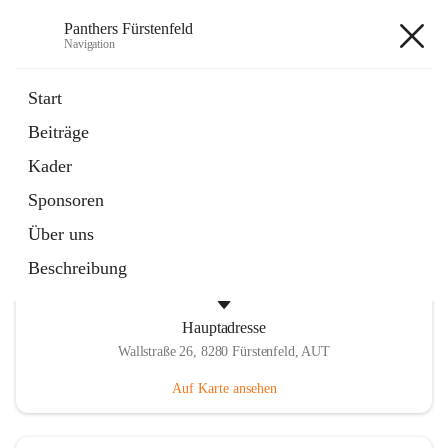
Panthers Fürstenfeld
Navigation
Panthers Fürstenfeld
Start
Beiträge
öffnet
Vorstand
Kader
in
Kontaktgruppe
neuem
Sponsoren
Tab
Über uns
Beschreibung
Hauptadresse
Wallstraße 26, 8280 Fürstenfeld, AUT
Auf Karte ansehen