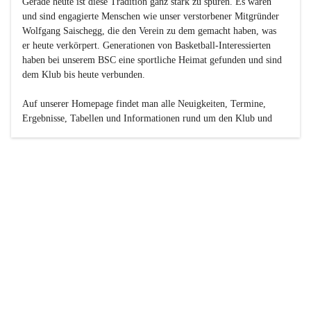
Gerade heute ist diese Tradition ganz stark zu spüren. Es waren 
und sind engagierte Menschen wie unser verstorbener Mitgründer 
Wolfgang Saischegg, die den Verein zu dem gemacht haben, was 
er heute verkörpert. Generationen von Basketball-Interessierten 
haben bei unserem BSC eine sportliche Heimat gefunden und sind 
dem Klub bis heute verbunden.

Auf unserer Homepage findet man alle Neuigkeiten, Termine, 
Ergebnisse, Tabellen und Informationen rund um den Klub und 
dessen Nachwuchs-Mannschaften. Außerdem gibt es exklusive 
Fotogalerien, Spielerportraits, Fan-Umfragen, die Rubrik 
„Seinerzeit“ mit historischen Zeitungsberichten, eine 
Ticketreservierung und vieles mehr.

Sei dabei und werde oder bleibe Teil der großen Basketball-
Familie!