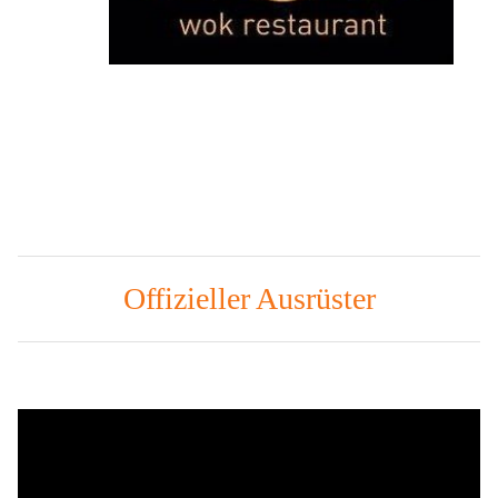
Offizieller Ausrüster