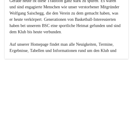
Gerade heute ist diese Tradition ganz stark zu spüren. Es waren 
und sind engagierte Menschen wie unser verstorbener Mitgründer 
Wolfgang Saischegg, die den Verein zu dem gemacht haben, was 
er heute verkörpert. Generationen von Basketball-Interessierten 
haben bei unserem BSC eine sportliche Heimat gefunden und sind 
dem Klub bis heute verbunden.

Auf unserer Homepage findet man alle Neuigkeiten, Termine, 
Ergebnisse, Tabellen und Informationen rund um den Klub und 
dessen Nachwuchs-Mannschaften. Außerdem gibt es exklusive 
Fotogalerien, Spielerportraits, Fan-Umfragen, die Rubrik 
„Seinerzeit“ mit historischen Zeitungsberichten, eine 
Ticketreservierung und vieles mehr.

Sei dabei und werde oder bleibe Teil der großen Basketball-
Familie!