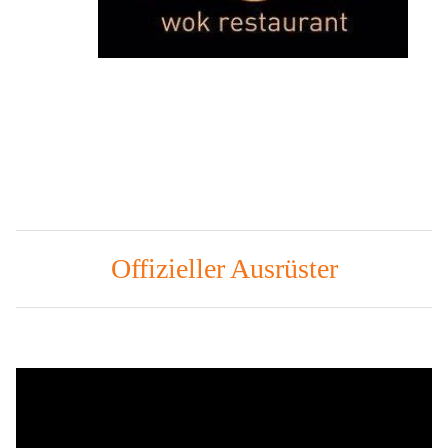
Offizieller Ausrüster