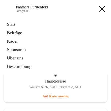
Panthers Fürstenfeld
Navigation
Panthers Fürstenfeld
Start
Beiträge
öffnet
Vorstand
Kader
in
Kontaktgruppe
neuem
Sponsoren
Tab
Über uns
Beschreibung
Hauptadresse
Wallstraße 26, 8280 Fürstenfeld, AUT
Auf Karte ansehen